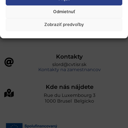
„Projekt SK4ERA II je spolufinancovaný Európskou
Odmietnuť
úniou v rámci Programu Slovensko. Portál
prevádzkuje Centrum vedecko-technických
Zobraziť predvoľby
informácií SR“
Kontakty
slord@cvtisr.sk
Kontakty na zamestnancov
Kde nás nájdete
Rue du Luxembourg 3
1000 Brusel Belgicko