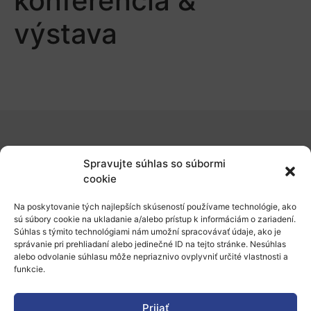
konferencia &
výstava
O nás
Spravujte súhlas so súbormi
Naše služby
cookie
Financovanie a podpora
Na poskytovanie tých najlepších skúseností používame technológie, ako
sú súbory cookie na ukladanie a/alebo prístup k informáciám o zariadení.
Stáže a pobyty
Súhlas s týmito technológiami nám umožní spracovávať údaje, ako je
správanie pri prehliadaní alebo jedinečné ID na tejto stránke. Nesúhlas
Novinky
alebo odvolanie súhlasu môže nepriaznivo ovplyvniť určité vlastnosti a
funkcie.
Ochrana osobných údajov
Prijať