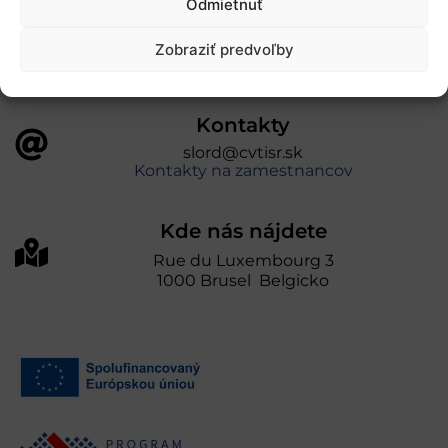
Odmietnuť
prevádzkuje Centrum vedecko-technických
informácií SR“
Zobraziť predvoľby
Kontakty
slord@cvtisr.sk
Kontakty na zamestnancov
Kde nás nájdete
Rue du Luxembourg 3
1000 Brusel Belgicko