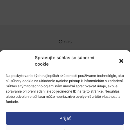
O nás
Naše služby
Spravujte súhlas so súbormi
Financovanie a podpora
cookie
Stáže a pobyty
Na poskytovanie tých najlepších skúseností používame technológie, ako
sú súbory cookie na ukladanie a/alebo prístup k informáciám o zariadení.
Novinky
Súhlas s týmito technológiami nám umožní spracovávať údaje, ako je
správanie pri prehliadaní alebo jedinečné ID na tejto stránke. Nesúhlas
alebo odvolanie súhlasu môže nepriaznivo ovplyvniť určité vlastnosti a
Ochrana osobných údajov
funkcie.
„Projekt SK4ERA II je spolufinancovaný Európskou
Prijať
úniou v rámci Programu Slovensko. Portál