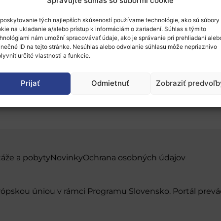
Spravujte súhlas so súbormi cookie
poskytovanie tých najlepších skúseností používame technológie, ako sú súbory
kie na ukladanie a/alebo prístup k informáciám o zariadení. Súhlas s týmito
hnológiami nám umožní spracovávať údaje, ako je správanie pri prehliadaní aleb
inečné ID na tejto stránke. Nesúhlas alebo odvolanie súhlasu môže nepriaznivo
lyvniť určité vlastnosti a funkcie.
2021
Prijať
Odmietnuť
Zobraziť predvoľb
táže a pobyty
Novinky
Ochrana osobných údajov
urópskou úniou v rámci Programu Slovensko. Portál pr