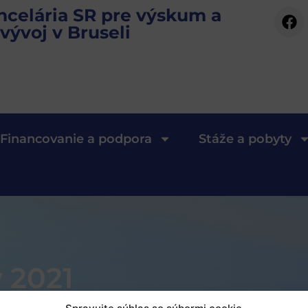
ncelária SR pre výskum a
vývoj v Bruseli
Financovanie a podpora
Stáže a pobyty
 2021