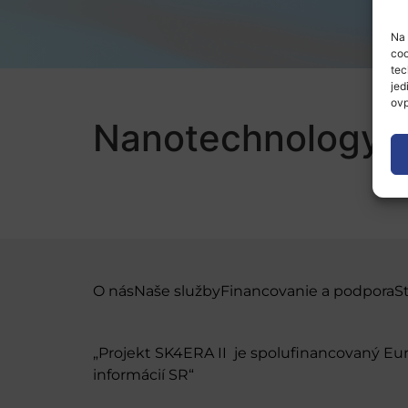
Na 
coo
tec
jed
ovp
Nanotechnology 
O nás
Naše služby
Financovanie a podpora
S
„Projekt SK4ERA II je spolufinancovaný E
informácií SR“