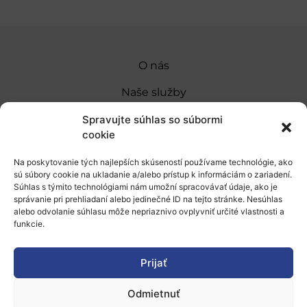
O nás
Naše služby
Financovanie a podpora
Spravujte súhlas so súbormi
cookie
Stáže a pobyty
Na poskytovanie tých najlepších skúseností používame technológie, ako
Novinky
sú súbory cookie na ukladanie a/alebo prístup k informáciám o zariadení.
Súhlas s týmito technológiami nám umožní spracovávať údaje, ako je
Ochrana osobných údajov
správanie pri prehliadaní alebo jedinečné ID na tejto stránke. Nesúhlas
alebo odvolanie súhlasu môže nepriaznivo ovplyvniť určité vlastnosti a
funkcie.
„Projekt SK4ERA II je spolufinancovaný Európskou
úniou v rámci Programu Slovensko. Portál
Prijať
prevádzkuje Centrum vedecko-technických
Odmietnuť
informácií SR“