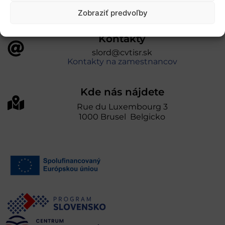
Zobraziť predvoľby
Kontakty
slord@cvtisr.sk
Kontakty na zamestnancov
Kde nás nájdete
Rue du Luxembourg 3
1000 Brusel Belgicko