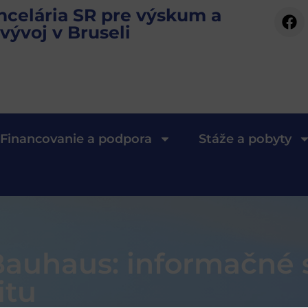
ncelária SR pre výskum a
vývoj v Bruseli
Financovanie a podpora
Stáže a pobyty
auhaus: informačné s
itu