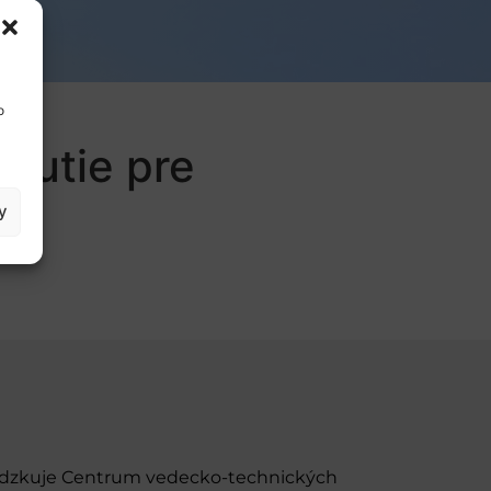
o
nutie pre
y
evádzkuje Centrum vedecko-technických