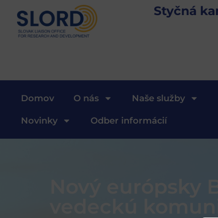
Styčná ka
Domov
O nás
Naše služby
Novinky
Odber informácií
Nový európsky B
vedeckú komun