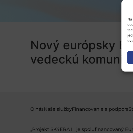
Na 
coo
tec
jed
Nový európsky Bau
ovp
vedeckú komunit
O nás
Naše služby
Financovanie a podpora
S
„Projekt SK4ERA II je spolufinancovaný E