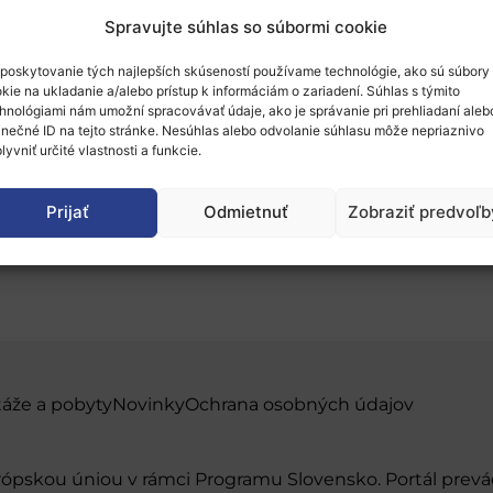
Spravujte súhlas so súbormi cookie
poskytovanie tých najlepších skúseností používame technológie, ako sú súbory
kie na ukladanie a/alebo prístup k informáciám o zariadení. Súhlas s týmito
hnológiami nám umožní spracovávať údaje, ako je správanie pri prehliadaní aleb
inečné ID na tejto stránke. Nesúhlas alebo odvolanie súhlasu môže nepriaznivo
haus: informačné stret
lyvniť určité vlastnosti a funkcie.
u
Prijať
Odmietnuť
Zobraziť predvoľb
táže a pobyty
Novinky
Ochrana osobných údajov
urópskou úniou v rámci Programu Slovensko. Portál pr