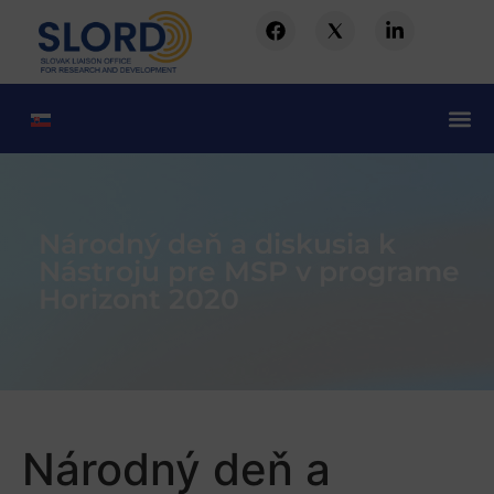
Národný deň a diskusia k
Nástroju pre MSP v programe
Horizont 2020
Národný deň a