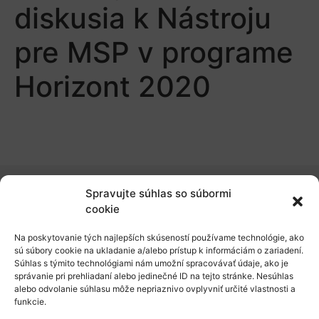
diskusia k Nástroju
pre MSP v programe
Horizont 2020
Spravujte súhlas so súbormi
O nás
cookie
Naše služby
Na poskytovanie tých najlepších skúseností používame technológie, ako
sú súbory cookie na ukladanie a/alebo prístup k informáciám o zariadení.
Financovanie a podpora
Súhlas s týmito technológiami nám umožní spracovávať údaje, ako je
správanie pri prehliadaní alebo jedinečné ID na tejto stránke. Nesúhlas
Stáže a pobyty
alebo odvolanie súhlasu môže nepriaznivo ovplyvniť určité vlastnosti a
funkcie.
Novinky