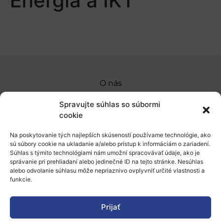
Energia a IKT
O nás
Naše služby
Spravujte súhlas so súbormi
cookie
Financovanie a podpora
Na poskytovanie tých najlepších skúseností používame technológie, ako
Stáže a pobyty
sú súbory cookie na ukladanie a/alebo prístup k informáciám o zariadení.
Súhlas s týmito technológiami nám umožní spracovávať údaje, ako je
Novinky
správanie pri prehliadaní alebo jedinečné ID na tejto stránke. Nesúhlas
alebo odvolanie súhlasu môže nepriaznivo ovplyvniť určité vlastnosti a
Ochrana osobných údajov
funkcie.
Prijať
„Projekt SK4ERA II je spolufinancovaný Európskou