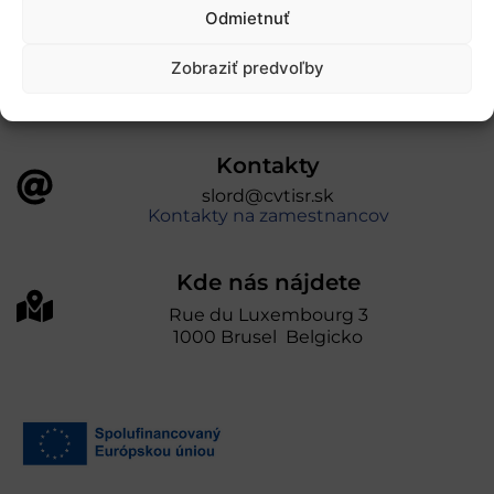
úniou v rámci Programu Slovensko. Portál
Odmietnuť
prevádzkuje Centrum vedecko-technických
informácií SR“
Zobraziť predvoľby
Kontakty
slord@cvtisr.sk
Kontakty na zamestnancov
Kde nás nájdete
Rue du Luxembourg 3
1000 Brusel Belgicko