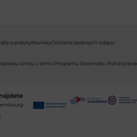
táže a pobyty
Novinky
Ochrana osobných údajov
urópskou úniou v rámci Programu Slovensko. Portál pr
nájdete
xembourg
l