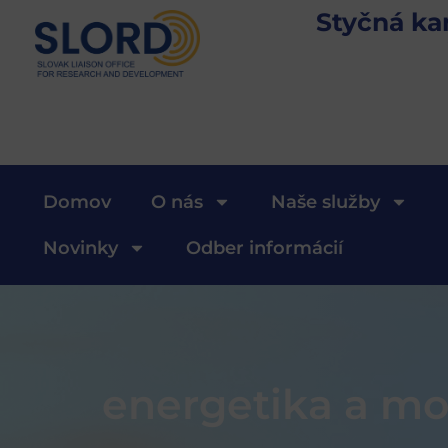
Styčná ka
Domov
O nás
Naše služby
Novinky
Odber informácií
energetika a mob