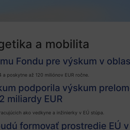
getika a mobilita
rmu Fondu pre výskum v oblast
 a poskytne až 120 miliónov EUR ročne.
kum podporila výskum prelom
 2 miliardy EUR
racujúcich ako vedkyne a inžinierky v EÚ stúpa.
budú formovať prostredie EÚ 