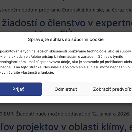
ústredným bodom programu Európskej komisie, sa čoraz via
žiadostí o členstvo v expert
lovom sektore EÚ
Spravujte súhlas so súbormi cookie
ej na automobilový priemysel a pomôžte napredovať výsku
poskytovanie tých najlepších skúseností používame technológie, ako sú súbory
kie na ukladanie a/alebo prístup k informáciám o zariadení. Súhlas s týmito
sila cenu za inovatívne riade
hnológiami nám umožní spracovávať údaje, ako je správanie pri prehliadaní aleb
inečné ID na tejto stránke. Nesúhlas alebo odvolanie súhlasu môže nepriaznivo
lyvniť určité vlastnosti a funkcie.
komunity s inovatívnymi, inkluzívnymi a efektívnymi modelm
Prijať
Odmietnuť
Zobraziť predvoľb
robotizáciu a automatizáciu v
 EUR. Žiadosti bude možné podávať od 12. januára 2026.
ov projektov v oblasti klímy,