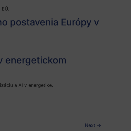
 EÚ.
ho postavenia Európy v
 v energetickom
izáciu a AI v energetike.
Next
→