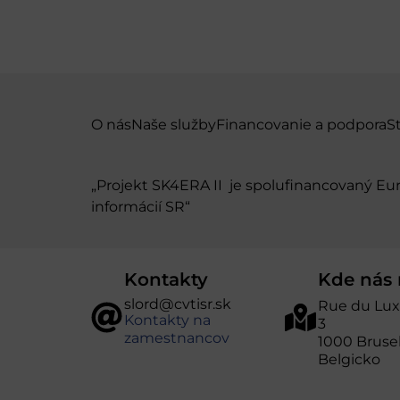
O nás
Naše služby
Financovanie a podpora
S
„Projekt SK4ERA II je spolufinancovaný E
informácií SR“
Kontakty
Kde nás 
slord@cvtisr.sk
Rue du Lu
Kontakty na
3
zamestnancov
1000 Bruse
Belgicko