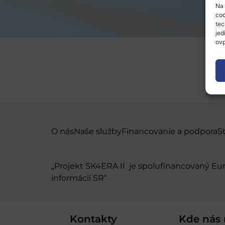
Na 
coo
tec
jed
ovp
O nás
Naše služby
Financovanie a podpora
S
„Projekt SK4ERA II je spolufinancovaný E
informácií SR“
Kontakty
Kde nás 