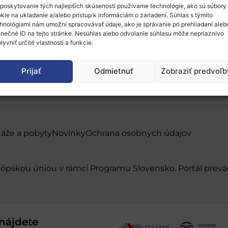
poskytovanie tých najlepších skúseností používame technológie, ako sú súbory
kie na ukladanie a/alebo prístup k informáciám o zariadení. Súhlas s týmito
hnológiami nám umožní spracovávať údaje, ako je správanie pri prehliadaní aleb
inečné ID na tejto stránke. Nesúhlas alebo odvolanie súhlasu môže nepriaznivo
lyvniť určité vlastnosti a funkcie.
Prijať
Odmietnuť
Zobraziť predvoľb
táže a pobyty
Novinky
Ochrana osobných údajov
urópskou úniou v rámci Programu Slovensko. Portál pr
nájdete