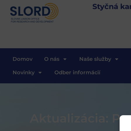
Styčná ka
Domov
O nás
Naše služby
Novinky
Odber informácií
Aktualizácia: Pr