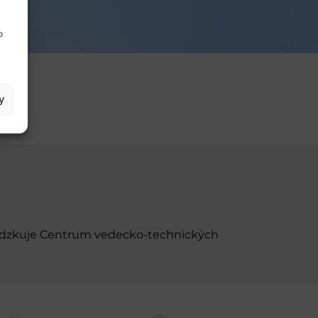
o
y
evádzkuje Centrum vedecko-technických