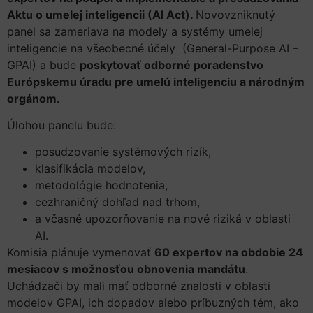
Aktu o umelej inteligencii (AI Act).
Novovzniknutý
panel sa zameriava na modely a systémy umelej
inteligencie na všeobecné účely (General-Purpose AI –
GPAI) a bude
poskytovať odborné poradenstvo
Európskemu úradu pre umelú inteligenciu a národným
orgánom.
Úlohou panelu bude:
posudzovanie systémových rizík,
klasifikácia modelov,
metodológie hodnotenia,
cezhraničný dohľad nad trhom,
a včasné upozorňovanie na nové riziká v oblasti
AI.
Komisia plánuje vymenovať
60 expertov na obdobie 24
mesiacov s možnosťou obnovenia mandátu
.
Uchádzači by mali mať odborné znalosti v oblasti
modelov GPAI, ich dopadov alebo príbuzných tém, ako