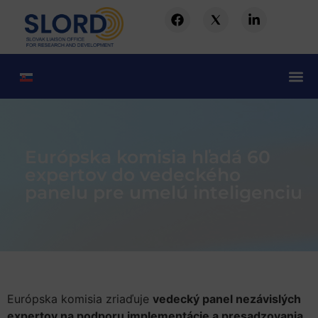
Európska komisia hľadá 60
expertov do vedeckého
panelu pre umelú inteligenciu
Európska komisia zriaďuje
vedecký panel nezávislých
expertov na podporu implementácie a presadzovania