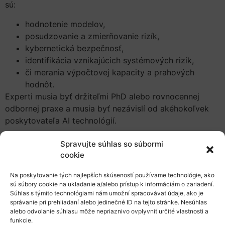
sú:
hodnotenie modelov,
posudzovanie a zmierňovanie rizík,
kybernetická bezpečnosť,
identifikácia vznikajúcich systémových rizík,
či merania výpočtovej kapacity a prahových
hodnôt.
Experti musia byť držiteľmi PhD alebo rovnocennej
odbornej praxe a musia byť nezávislí od akéhokoľvek
poskytovateľa AI technológií.
Výber bude zabezpečovať rodovú vyváženosť a
Spravujte súhlas so súbormi
geografickú reprezentáciu členských štátov EÚ a krajín
cookie
EHP/EFTA.
Hoci občianstvo EÚ nie je podmienkou, 80
% členov panelu musí pochádzať z EÚ alebo EFTA
Na poskytovanie tých najlepších skúseností používame technológie, ako
sú súbory cookie na ukladanie a/alebo prístup k informáciám o zariadení.
krajín.
Súhlas s týmito technológiami nám umožní spracovávať údaje, ako je
správanie pri prehliadaní alebo jedinečné ID na tejto stránke. Nesúhlas
Tento panel predstavuje dôležitý krok k zodpovednému
alebo odvolanie súhlasu môže nepriaznivo ovplyvniť určité vlastnosti a
a efektívnemu riadeniu rýchlo sa rozvíjajúcej oblasti
funkcie.