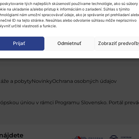
poskytovanie tých najlepších skúseností používame technológie, ako sú súbory
kie na ukladanie a/alebo prístup k informáciám o zariadení. Súhlas s týmito
hnológiami nám umožní spracovávať údaje, ako je správanie pri prehliadaní aleb
inečné ID na tejto stránke. Nesúhlas alebo odvolanie súhlasu môže nepriaznivo
lyvniť určité vlastnosti a funkcie.
Prijať
Odmietnuť
Zobraziť predvoľb
táže a pobyty
Novinky
Ochrana osobných údajov
urópskou úniou v rámci Programu Slovensko. Portál pr
nájdete