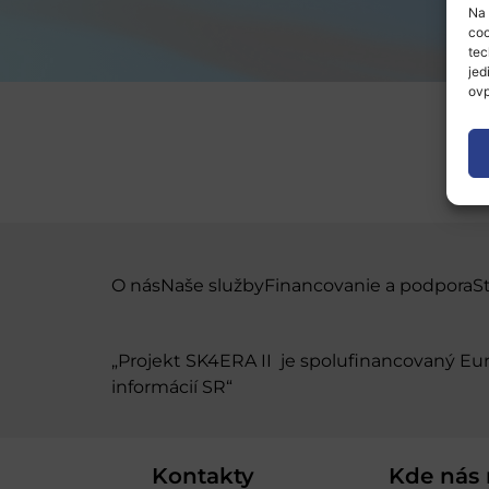
Na 
coo
tec
jed
ovp
O nás
Naše služby
Financovanie a podpora
S
„Projekt SK4ERA II je spolufinancovaný E
informácií SR“
Kontakty
Kde nás 