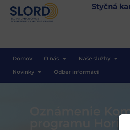
Styčná ka
Domov
O nás
Naše služby
Novinky
Odber informácií
Oznámenie Komi
programu Horiz