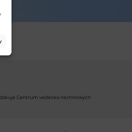
o
y
evádzkuje Centrum vedecko-technických