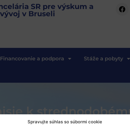
ncelária SR pre výskum a
vývoj v Bruseli
Financovanie a podpora
Stáže a pobyty
sie k strednodobém
ont 2020
Spravujte súhlas so súbormi cookie