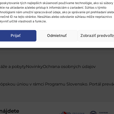
poskytovanie tých najlepších skúseností používame technológie, ako sú súbory
kie na ukladanie a/alebo prístup k informáciám o zariadení. Súhlas s týmito
hnológiami nám umožní spracovávať údaje, ako je správanie pri prehliadaní aleb
inečné ID na tejto stránke. Nesúhlas alebo odvolanie súhlasu môže nepriaznivo
lyvniť určité vlastnosti a funkcie.
Prijať
Odmietnuť
Zobraziť predvoľb
táže a pobyty
Novinky
Ochrana osobných údajov
urópskou úniou v rámci Programu Slovensko. Portál pr
nájdete