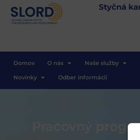
Styčná ka
Domov
O nás
Naše služby
Novinky
Odber informácií
Pracovný progra