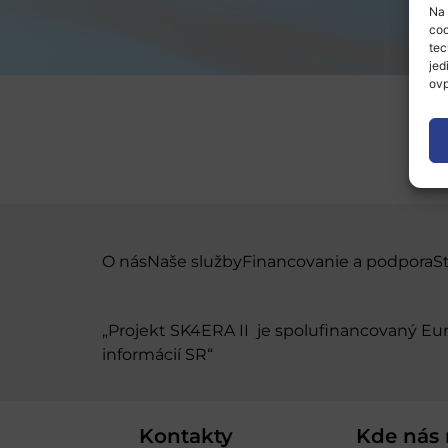
Na 
coo
tec
jed
ovp
O nás
Naše služby
Financovanie a podpora
S
„Projekt SK4ERA II je spolufinancovaný E
informácií SR“
Kontakty
Kde nás 