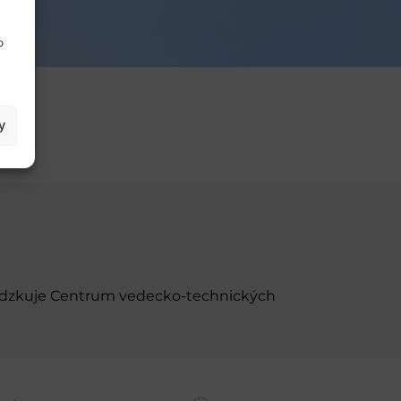
o
y
evádzkuje Centrum vedecko-technických