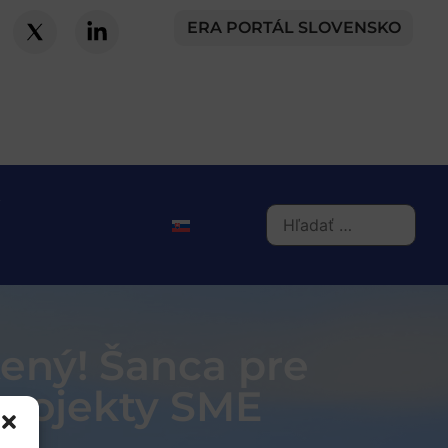
ERA PORTÁL SLOVENSKO
tený! Šanca pre
projekty SME