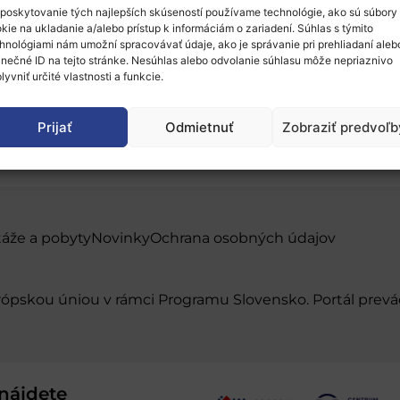
poskytovanie tých najlepších skúseností používame technológie, ako sú súbory
kie na ukladanie a/alebo prístup k informáciám o zariadení. Súhlas s týmito
hnológiami nám umožní spracovávať údaje, ako je správanie pri prehliadaní aleb
inečné ID na tejto stránke. Nesúhlas alebo odvolanie súhlasu môže nepriaznivo
lyvniť určité vlastnosti a funkcie.
Prijať
Odmietnuť
Zobraziť predvoľb
táže a pobyty
Novinky
Ochrana osobných údajov
urópskou úniou v rámci Programu Slovensko. Portál pr
nájdete