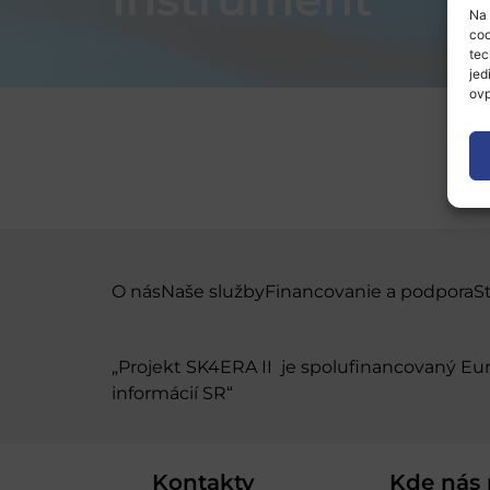
Na 
coo
tec
jed
ovp
O nás
Naše služby
Financovanie a podpora
S
„Projekt SK4ERA II je spolufinancovaný E
informácií SR“
Kontakty
Kde nás 