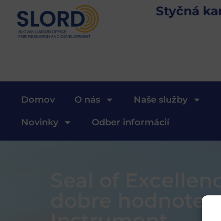
Styčná ka
Domov
O nás
Naše služby
Novinky
Odber informácií
Seal of Excelle
dobre hodnotené
Instrument