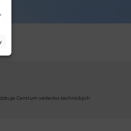
o
y
evádzkuje Centrum vedecko-technických