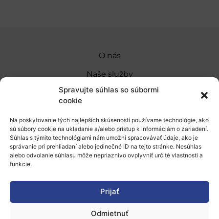
O nás
Naše služby
Spravujte súhlas so súbormi
Financovanie a podpora
cookie
Stáže a pobyty
Na poskytovanie tých najlepších skúseností používame technológie, ako
sú súbory cookie na ukladanie a/alebo prístup k informáciám o zariadení.
Novinky
Súhlas s týmito technológiami nám umožní spracovávať údaje, ako je
správanie pri prehliadaní alebo jedinečné ID na tejto stránke. Nesúhlas
Ochrana osobných údajov
alebo odvolanie súhlasu môže nepriaznivo ovplyvniť určité vlastnosti a
funkcie.
„Projekt SK4ERA II je spolufinancovaný Európskou
Prijať
úniou v rámci Programu Slovensko. Portál
prevádzkuje Centrum vedecko-technických
Odmietnuť
informácií SR“