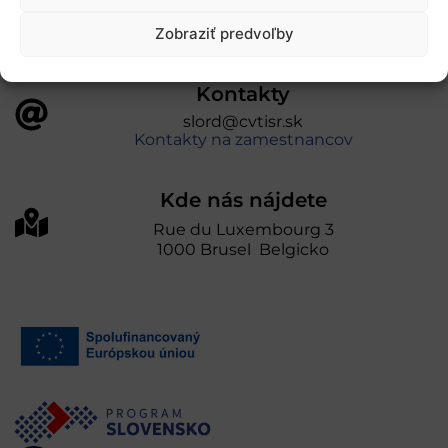
Zobraziť predvoľby
Kontakty
slord@cvtisr.sk
Kontakty na zamestnancov
Kde nás nájdete
Rue du Luxembourg 3
1000 Brusel Belgicko