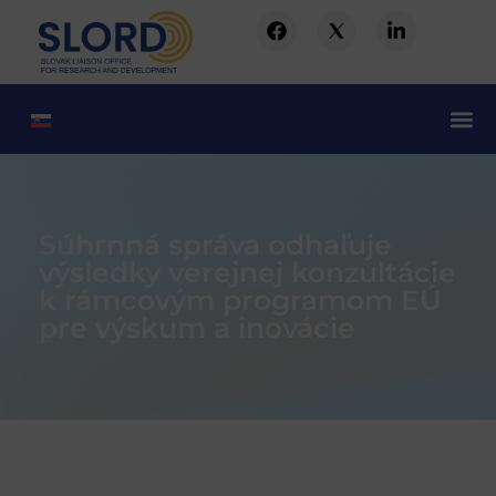
Súhrnná správa odhaľuje
výsledky verejnej konzultácie
k rámcovým programom EÚ
pre výskum a inovácie