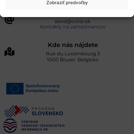
Zobraziť predvoľby
Kontakty
slord@cvtisr.sk
Kontakty na zamestnancov
Kde nás nájdete
Rue du Luxembourg 3
1000 Brusel Belgicko