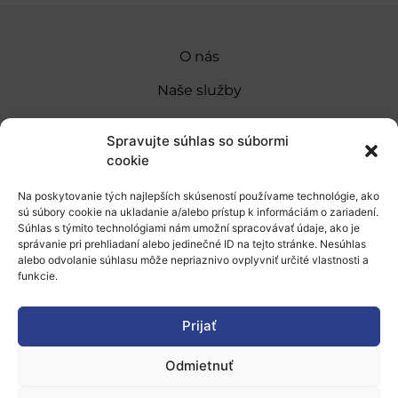
O nás
Naše služby
Financovanie a podpora
Spravujte súhlas so súbormi
Stáže a pobyty
cookie
Novinky
Na poskytovanie tých najlepších skúseností používame technológie, ako
sú súbory cookie na ukladanie a/alebo prístup k informáciám o zariadení.
Ochrana osobných údajov
Súhlas s týmito technológiami nám umožní spracovávať údaje, ako je
správanie pri prehliadaní alebo jedinečné ID na tejto stránke. Nesúhlas
alebo odvolanie súhlasu môže nepriaznivo ovplyvniť určité vlastnosti a
funkcie.
„Projekt SK4ERA II je spolufinancovaný Európskou
úniou v rámci Programu Slovensko. Portál
Prijať
prevádzkuje Centrum vedecko-technických
informácií SR“
Odmietnuť