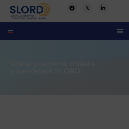
Voľné pracovné miesta
v kancelárii SLORD