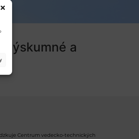
o
ať výskumné a
y
evádzkuje Centrum vedecko-technických