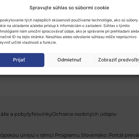
Spravujte súhlas so súbormi cookie
poskytovanie tých najlepších skúseností používame technológie, ako sú súbory
kie na ukladanie a/alebo prístup k informáciám o zariadení. Súhlas s týmito
hnológiami nám umožní spracovávať údaje, ako je správanie pri prehliadaní aleb
inečné ID na tejto stránke. Nesúhlas alebo odvolanie súhlasu môže nepriaznivo
ia: Ako správne namieš
lyvniť určité vlastnosti a funkcie.
 na Slovensku?
Prijať
Odmietnuť
Zobraziť predvoľb
táže a pobyty
Novinky
Ochrana osobných údajov
urópskou úniou v rámci Programu Slovensko. Portál pr