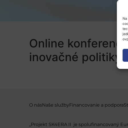
Na 
coo
tec
jed
Online konferenc
ovp
inovačné politiky
O nás
Naše služby
Financovanie a podpora
S
„Projekt SK4ERA II je spolufinancovaný E