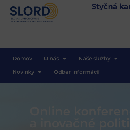
Styčná ka
Domov
O nás
Naše služby
Novinky
Odber informácií
Online konferen
a inovačné poli