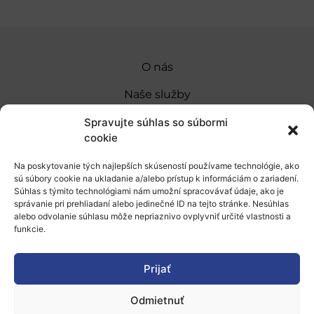
O nás
Naše služby
Financovanie a podpora
Spravujte súhlas so súbormi
cookie
Stáže a pobyty
Na poskytovanie tých najlepších skúseností používame technológie, ako
Novinky
sú súbory cookie na ukladanie a/alebo prístup k informáciám o zariadení.
Súhlas s týmito technológiami nám umožní spracovávať údaje, ako je
Ochrana osobných údajov
správanie pri prehliadaní alebo jedinečné ID na tejto stránke. Nesúhlas
alebo odvolanie súhlasu môže nepriaznivo ovplyvniť určité vlastnosti a
funkcie.
„Projekt SK4ERA II je spolufinancovaný Európskou
úniou v rámci Programu Slovensko. Portál
Prijať
prevádzkuje Centrum vedecko-technických
Odmietnuť
informácií SR“