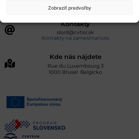
Zobraziť predvoľby
Kontakty
slord@cvtisr.sk
Kontakty na zamestnancov
Kde nás nájdete
Rue du Luxembourg 3
1000 Brusel Belgicko