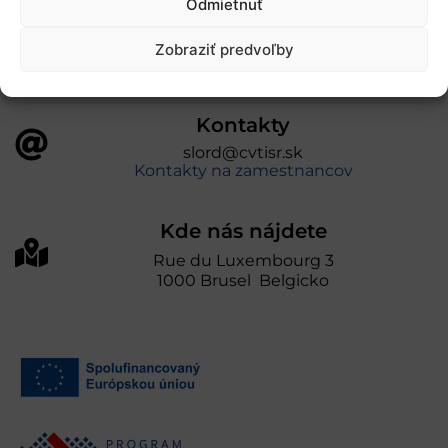
Odmietnuť
prevádzkuje Centrum vedecko-technických
informácií SR“
Zobraziť predvoľby
Kontakty
slord@cvtisr.sk
Kontakty na zamestnancov
Kde nás nájdete
Rue du Luxembourg 3
1000 Brusel Belgicko