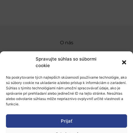
O nás
Naše služby
Spravujte súhlas so súbormi
Financovanie a podpora
cookie
Stáže a pobyty
Na poskytovanie tých najlepších skúseností používame technológie, ako
sú súbory cookie na ukladanie a/alebo prístup k informáciám o zariadení.
Novinky
Súhlas s týmito technológiami nám umožní spracovávať údaje, ako je
správanie pri prehliadaní alebo jedinečné ID na tejto stránke. Nesúhlas
alebo odvolanie súhlasu môže nepriaznivo ovplyvniť určité vlastnosti a
Ochrana osobných údajov
funkcie.
„Projekt SK4ERA II je spolufinancovaný Európskou
Prijať
úniou v rámci Programu Slovensko. Portál