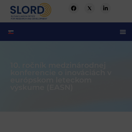
10. ročník medzinárodnej
konferencie o inováciách v
európskom leteckom
výskume (EASN)