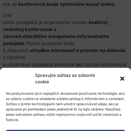
rok sa
konferencia bude výnimočne konať online.
Cieľ
tohto podujatia je organizácia vysoko
kvalitnej
vedeckej konferencie a
zároveň dôležitého európskeho informačného
podujatia.
Počas podujatia budú
k dispozícii
virtuálne miestnosti a priestor na diskusie
s rečníkmi
a účastníkmi podujatia podobne ako počas konferencie
s fyzickou účasťou.
Spravujte súhlas so súbormi
cookie
Registrácia aj možnosť predkladania abstraktov je
otvorená
. Účasť je spoplatnená registračným
Na poskytovanie tých najlepších skúseností používame technológie, ako
poplatkom,
sú súbory cookie na ukladanie a/alebo prístup k informáciám o zariadení.
ktorý je prispôsobený virtuálnemu režimu.
Súhlas s týmito technológiami nám umožní spracovávať údaje, ako je
správanie pri prehliadaní alebo jedinečné ID na tejto stránke. Nesúhlas
Viac informácií:
alebo odvolanie súhlasu môže nepriaznivo ovplyvniť určité vlastnosti a
funkcie.
Konferencia EASN