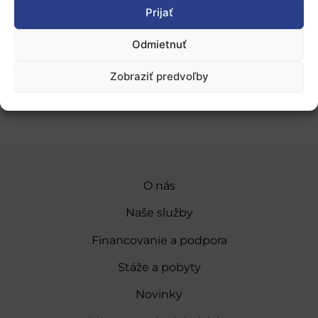
Platforma EASN na predkladanie abstraktov
Prijať
(prístupná
po registrácii)
Odmietnuť
Pridať do Google Kalendára
Zobraziť predvoľby
O nás
Naše služby
Financovanie a podpora
Stáže a pobyty
Novinky