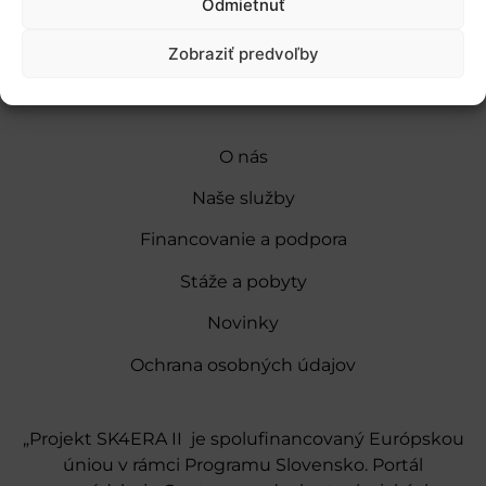
Odmietnuť
Zobraziť predvoľby
O nás
Naše služby
Financovanie a podpora
Stáže a pobyty
Novinky
Ochrana osobných údajov
„Projekt SK4ERA II je spolufinancovaný Európskou
úniou v rámci Programu Slovensko. Portál