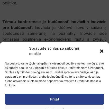
politike.
Témou konferencie je budúcnosť inovácií a inovácie
pre budúcnosť.
Inovácia je kľúčové slovo v súčasnej
spoločnosti zameranej na poznatky. Inovácie síce
prinášajú posilnenie ekonomického rastu a zvyšujú
kvalitu života, súčasne ale prinášajú aj ekologické a
Spravujte súhlas so súbormi
etické výzvy.
cookie
Na poskytovanie tých najlepších skúseností používame technológie, ako
sú súbory cookie na ukladanie a/alebo prístup k informáciám o zariadení.
Všetky ďalšie informácie ku konferencii môžete nájsť
Súhlas s týmito technológiami nám umožní spracovávať údaje, ako je
tu.
správanie pri prehliadaní alebo jedinečné ID na tejto stránke. Nesúhlas
alebo odvolanie súhlasu môže nepriaznivo ovplyvniť určité vlastnosti a
funkcie.
Registrácia
bude otvorená od 11. februára 2020.
Prijať
Pridať do Google Kalendára