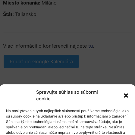
Miesto konania:
Miláno
Štát:
Taliansko
Viac informácií o konferencii nájdete
tu
.
Pridať do Google Kalendára
Spravujte súhlas so súbormi
cookie
O nás
Na poskytovanie tých najlepších skúseností používame technológie, ako
sú súbory cookie na ukladanie a/alebo prístup k informáciám o zariadení.
Naše služby
Súhlas s týmito technológiami nám umožní spracovávať údaje, ako je
správanie pri prehliadaní alebo jedinečné ID na tejto stránke. Nesúhlas
Financovanie a podpora
alebo odvolanie súhlasu môže nepriaznivo ovplyvniť určité vlastnosti a