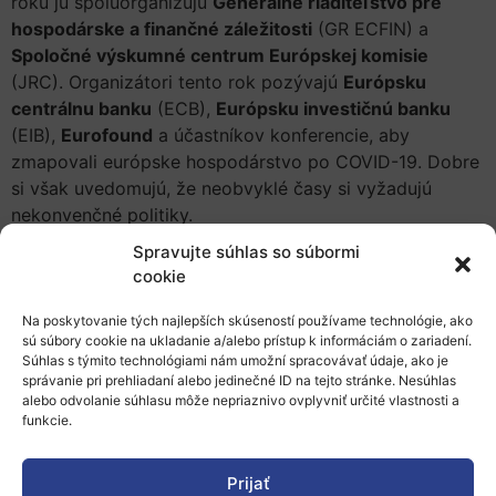
roku ju spoluorganizujú
Generálne riaditeľstvo pre
hospodárske a finančné záležitosti
(GR ECFIN) a
Spoločné výskumné centrum Európskej komisie
(JRC). Organizátori tento rok pozývajú
Európsku
centrálnu banku
(ECB),
Európsku investičnú banku
(EIB),
Eurofound
a účastníkov konferencie, aby
zmapovali európske hospodárstvo po COVID-19. Dobre
si však uvedomujú, že neobvyklé časy si vyžadujú
nekonvenčné politiky.
Spravujte súhlas so súbormi
Účastníci konferencie si vypočujú rečníkov, ktorí budú
cookie
diskutovať o rôznych témach, ako sú
nerovnaké účinky
pandémie na občanov
,
firmy a vlády
,
dôsledky
Na poskytovanie tých najlepších skúseností používame technológie, ako
pandémie pre hodnotové reťazce
, a mnoho iných.
sú súbory cookie na ukladanie a/alebo prístup k informáciám o zariadení.
Súhlas s týmito technológiami nám umožní spracovávať údaje, ako je
Viac informácií o podujatí ako aj jeho celý program
správanie pri prehliadaní alebo jedinečné ID na tejto stránke. Nesúhlas
alebo odvolanie súhlasu môže nepriaznivo ovplyvniť určité vlastnosti a
nájdete
tu
.
funkcie.
Registrovať sa na podujatie môžete
tu
.
Prijať
Zverejnené 1.10.2021, slord