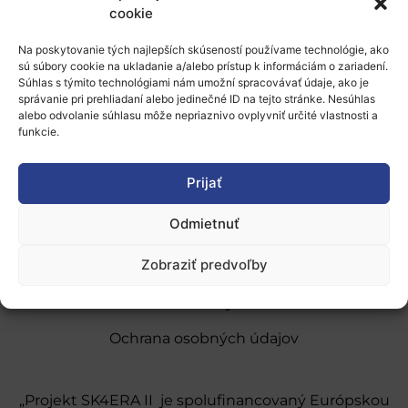
cookie
Pridať do Google Kalendára
Na poskytovanie tých najlepších skúseností používame technológie, ako
sú súbory cookie na ukladanie a/alebo prístup k informáciám o zariadení.
Súhlas s týmito technológiami nám umožní spracovávať údaje, ako je
správanie pri prehliadaní alebo jedinečné ID na tejto stránke. Nesúhlas
alebo odvolanie súhlasu môže nepriaznivo ovplyvniť určité vlastnosti a
funkcie.
O nás
Prijať
Naše služby
Odmietnuť
Financovanie a podpora
Zobraziť predvoľby
Stáže a pobyty
Novinky
Ochrana osobných údajov
„Projekt SK4ERA II je spolufinancovaný Európskou