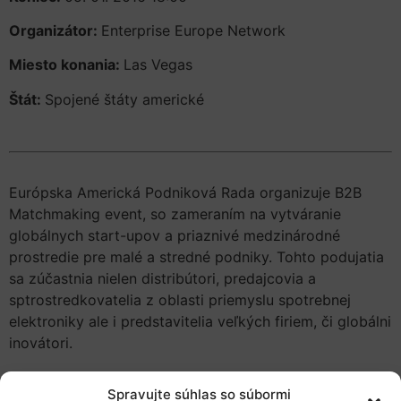
Organizátor:
Enterprise Europe Network
Miesto konania:
Las Vegas
Štát:
Spojené štáty americké
Európska Americká Podniková Rada organizuje B2B
Matchmaking event, so zameraním na vytváranie
globálnych start-upov a priaznivé medzinárodné
prostredie pre malé a stredné podniky. Tohto podujatia
sa zúčastnia nielen distribútori, predajcovia a
sptrostredkovatelia z oblasti priemyslu spotrebnej
elektroniky ale i predstavitelia veľkých firiem, či globálni
inovátori.
Viac informácií o podujatí nájdete
tu
.
Spravujte súhlas so súbormi