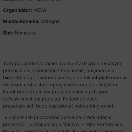
Organizátor:
NOVA
Miesto konania:
Cologne
Štát:
Nemecko
Toto podujatie sa zameriava na start-upy s vysokým
potenciálom v oblastiach biochémie, polymérov a
biotechnológií. Cieľom eventu je ponúknuť platformu na
diskusiu medzi start-upmi, investormi a priemyslom.
Event bude doplnený prezentáciami start-upov
zúčastnených na podujatí. Po jednotlivých
prezentáciách bude nasledovať networking event.
V súčasnosti je otvorená výzva na predkladanie
prezentácií a výskumných článkov k tejto konferencii.
Pre viac informácií kontaktujte Florence Aeschelmann