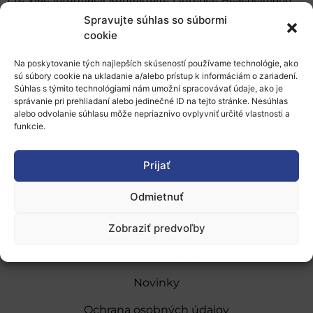
na adrese
florence.aeschelmann@nova-institut.de
. Viac
Spravujte súhlas so súbormi
podrobností nájdete na
tejto stránke
.
cookie
Na poskytovanie tých najlepších skúseností používame technológie, ako
Pridať do Google Kalendára
sú súbory cookie na ukladanie a/alebo prístup k informáciám o zariadení.
Súhlas s týmito technológiami nám umožní spracovávať údaje, ako je
správanie pri prehliadaní alebo jedinečné ID na tejto stránke. Nesúhlas
alebo odvolanie súhlasu môže nepriaznivo ovplyvniť určité vlastnosti a
funkcie.
Prijať
O nás
Odmietnuť
Naše služby
Zobraziť predvoľby
Financovanie a podpora
Stáže a pobyty
Novinky
Ochrana osobných údajov