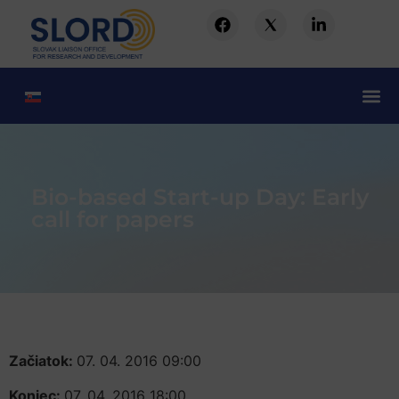
Bio-based Start-up Day: Early
call for papers
Začiatok:
07. 04. 2016 09:00
Koniec:
07. 04. 2016 18:00