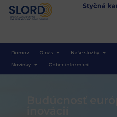
Styčná ka
Domov
O nás
Naše služby
Novinky
Odber informácií
Budúcnosť európ
inovácií