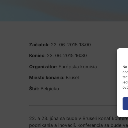
Začiatok:
22. 06. 2015 13:00
Koniec:
23. 06. 2015 16:30
Organizátor:
Európska komisia
Na 
coo
Miesto konania:
Brusel
tec
jed
ovp
Štát:
Belgicko
22. a 23. júna sa bude v Bruseli konať konfere
podnikania a inovácií. Konferencia sa bude 