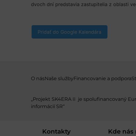
dvoch dní predstavia zastupitelia z oblasti ve
Pridať do Google Kalendára
O nás
Naše služby
Financovanie a podpora
S
„Projekt SK4ERA II je spolufinancovaný E
informácií SR“
Kontakty
Kde nás 