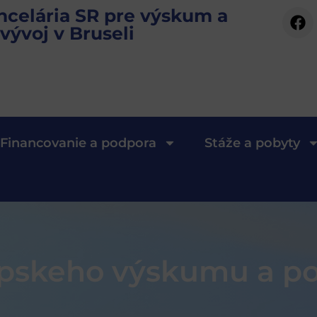
ncelária SR pre výskum a
vývoj v Bruseli
Financovanie a podpora
Stáže a pobyty
skeho výskumu a poli