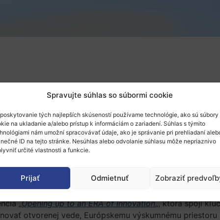
Spravujte súhlas so súbormi cookie
poskytovanie tých najlepších skúseností používame technológie, ako sú súbory
kie na ukladanie a/alebo prístup k informáciám o zariadení. Súhlas s týmito
hnológiami nám umožní spracovávať údaje, ako je správanie pri prehliadaní aleb
inečné ID na tejto stránke. Nesúhlas alebo odvolanie súhlasu môže nepriaznivo
lyvniť určité vlastnosti a funkcie.
Prijať
Odmietnuť
Zobraziť predvoľb
ncia „
Opening up to an ERA of Innovation
„, ktorá spojí kľ
venovať otvorenej vede, Európskemu výskumnému priestoru 