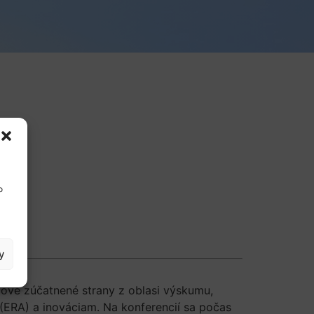
o
y
účové zúčatnené strany z oblasi výskumu,
(ERA) a inováciam. Na konferencií sa počas