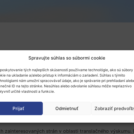
Spravujte súhlas so súbormi cookie
poskytovanie tých najlepších skúseností používame technológie, ako sú súbory
kie na ukladanie a/alebo prístup k informáciám o zariadení. Súhlas s týmito
hnológiami nám umožní spracovávať údaje, ako je správanie pri prehliadaní aleb
inečné ID na tejto stránke. Nesúhlas alebo odvolanie súhlasu môže nepriaznivo
lyvniť určité vlastnosti a funkcie.
Prijať
Odmietnuť
Zobraziť predvoľb
nslational Medicine organizuje 2. ročník konferencie, ktor
ch zainteresovaných strán v oblasti translačného výskumu.