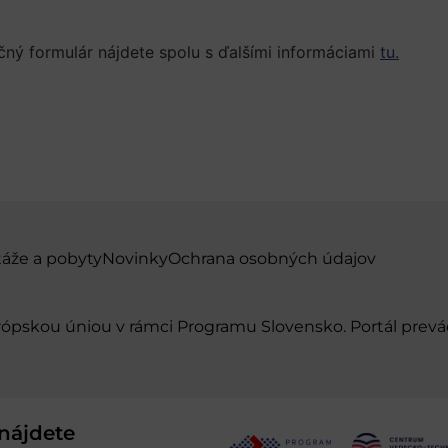
ačný formulár nájdete spolu s ďalšími informáciami
tu.
táže a pobyty
Novinky
Ochrana osobných údajov
urópskou úniou v rámci Programu Slovensko. Portál pr
nájdete