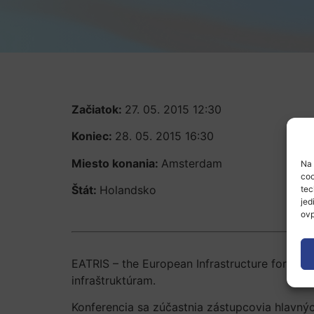
Začiatok:
27. 05. 2015 12:30
Koniec:
28. 05. 2015 16:30
Miesto konania:
Amsterdam
Na 
coo
Štát:
Holandsko
tec
jed
ovp
EATRIS – the European Infrastructure for Tra
infraštruktúram.
Konferencia sa zúčastnia zástupcovia hlavný