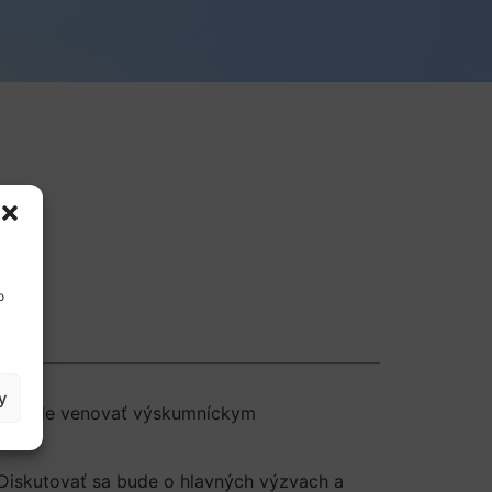
o
y
á sa bude venovať výskumníckym
 Diskutovať sa bude o hlavných výzvach a