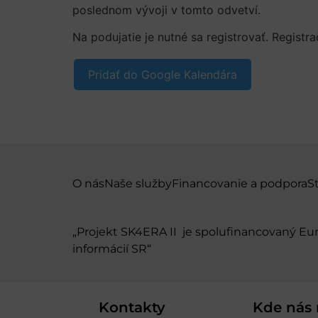
poslednom vývoji v tomto odvetví.
Na podujatie je nutné sa registrovať. Registr
Pridať do Google Kalendára
O nás
Naše služby
Financovanie a podpora
S
„Projekt SK4ERA II je spolufinancovaný E
informácií SR“
Kontakty
Kde nás 