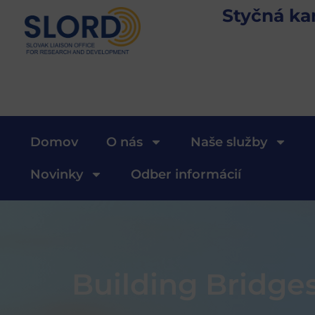
Styčná ka
Domov
O nás
Naše služby
Novinky
Odber informácií
Building Bridges