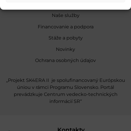
O nás
Naše služby
Financovanie a podpora
Stáže a pobyty
Novinky
Ochrana osobných údajov
„Projekt SK4ERA II je spolufinancovaný Európskou
úniou v rámci Programu Slovensko. Portál
prevádzkuje Centrum vedecko-technických
informácií SR“
Kontakty