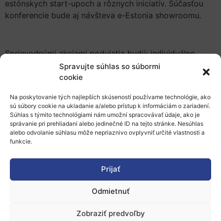
estónskych start-upoch a rôznych iniciatív. Súčasťou
konferencie bude aj návšteva e-Estonia showroomu.
Sprievodnými akciami podujatia budú: individuálne
stretnutia dekanov, výročné zasadnutie CEEMANu,
Spravujte súhlas so súbormi
udeľovanie cien CEEMAN a iné.
cookie
Na poskytovanie tých najlepších skúseností používame technológie, ako
sú súbory cookie na ukladanie a/alebo prístup k informáciám o zariadení.
Viac informácií nájdete
tu
. Registrovať sa môžete do 28.
Súhlas s týmito technológiami nám umožní spracovávať údaje, ako je
správanie pri prehliadaní alebo jedinečné ID na tejto stránke. Nesúhlas
júla.
alebo odvolanie súhlasu môže nepriaznivo ovplyvniť určité vlastnosti a
funkcie.
Pridať do Google Kalendára
Prijať
Odmietnuť
Zobraziť predvoľby