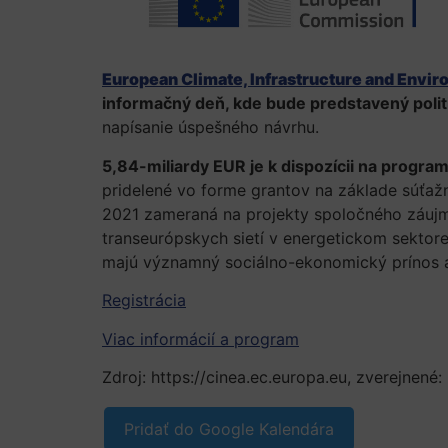
European Climate, Infrastructure and Envi
informačný deň, kde bude predstavený polit
napísanie úspešného návrhu.
5,84-miliardy EUR je k dispozícii na progr
pridelené vo forme grantov na základe súťaž
2021 zameraná na projekty spoločného záujm
transeurópskych sietí v energetickom sektore
majú významný sociálno-ekonomický prínos a z
Registrácia
Viac informácií a program
Zdroj: https://cinea.ec.europa.eu, zverejnené: 
Pridať do Google Kalendára