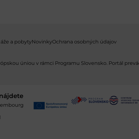
táže a pobyty
Novinky
Ochrana osobných údajov
urópskou úniou v rámci Programu Slovensko. Portál pr
nájdete
xembourg
l