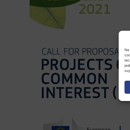
Na 
coo
tec
jed
ovp