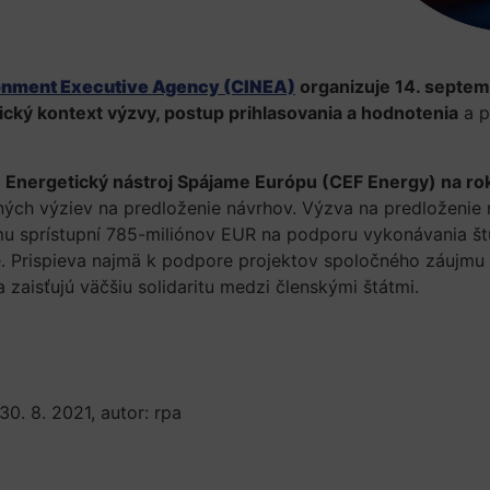
ronment Executive Agency (CINEA)
organizuje 14. septem
ický kontext výzvy, postup prihlasovania a hodnotenia
a p
am Energetický nástroj Spájame Európu (CEF Energy) na r
ných výziev na predloženie návrhov. Výzva na predloženi
u sprístupní 785-miliónov EUR na podporu vykonávania štú
. Prispieva najmä k podpore projektov spoločného záujmu v 
aisťujú väčšiu solidaritu medzi členskými štátmi.
30. 8. 2021, autor: rpa