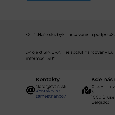
O nás
Naše služby
Financovanie a podpora
S
„Projekt SK4ERA II je spolufinancovaný E
informácií SR“
Kontakty
Kde nás 
slord@cvtisr.sk
Rue du Lu
Kontakty na
3
zamestnancov
1000 Bruse
Belgicko