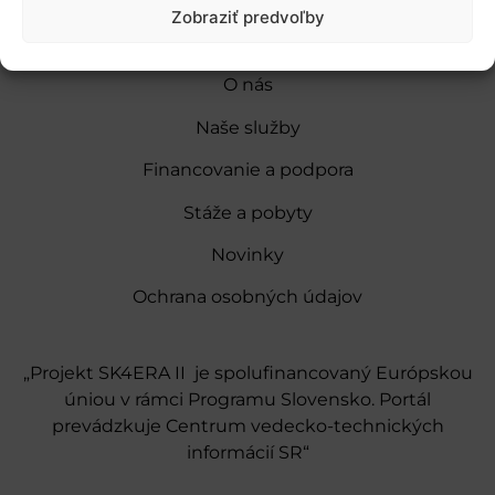
Zobraziť predvoľby
O nás
Naše služby
Financovanie a podpora
Stáže a pobyty
Novinky
Ochrana osobných údajov
„Projekt SK4ERA II je spolufinancovaný Európskou
úniou v rámci Programu Slovensko. Portál
prevádzkuje Centrum vedecko-technických
informácií SR“