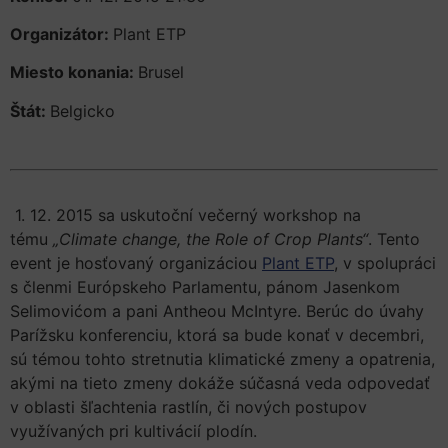
Organizátor:
Plant ETP
Miesto konania:
Brusel
Štát:
Belgicko
1. 12. 2015 sa uskutoční večerný workshop na
tému
„Climate change, the Role of Crop Plants“
. Tento
event je hosťovaný organizáciou
Plant ETP
, v spolupráci
s členmi Európskeho Parlamentu, pánom Jasenkom
Selimovićom a pani Antheou McIntyre. Berúc do úvahy
Parížsku konferenciu, ktorá sa bude konať v decembri,
sú témou tohto stretnutia klimatické zmeny a opatrenia,
akými na tieto zmeny dokáže súčasná veda odpovedať
v oblasti šľachtenia rastlín, či nových postupov
využívaných pri kultivácií plodín.