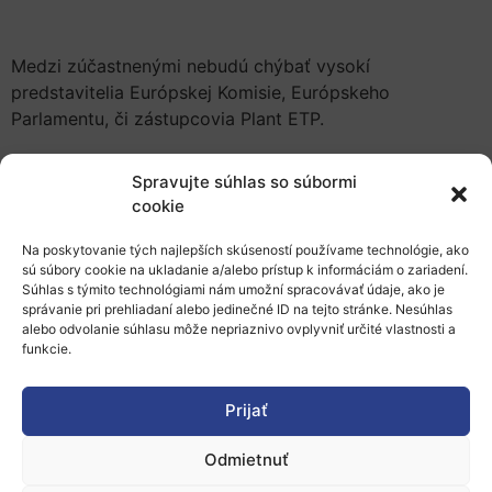
Medzi zúčastnenými nebudú chýbať vysokí
predstavitelia Európskej Komisie, Európskeho
Parlamentu, či zástupcovia Plant ETP.
Spravujte súhlas so súbormi
Workshop sa bude konať od 19:00 – 21:30, v
cookie
priestoroch Renaissance Hotel, rue de Parnasse 19, v
Na poskytovanie tých najlepších skúseností používame technológie, ako
Bruseli. Registrovať sa môžete prostredníctvom e-mailu
sú súbory cookie na ukladanie a/alebo prístup k informáciám o zariadení.
na adrese:
silvia.travella@plantetp.org
.
Súhlas s týmito technológiami nám umožní spracovávať údaje, ako je
správanie pri prehliadaní alebo jedinečné ID na tejto stránke. Nesúhlas
Viac informácií nájdete v priloženej pozvánke a
alebo odvolanie súhlasu môže nepriaznivo ovplyvniť určité vlastnosti a
programe.
funkcie.
Pridať do Google Kalendára
Prijať
Odmietnuť