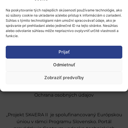
Na poskytovanie tých najlepších skúseností používame technológie, ako
sú súbory cookie na ukladanie a/alebo prístup k informáciám o zariadení.
Súhlas s týmito technológiami nám umožní spracovávať údaje, ako je
správanie pri prehliadaní alebo jedinečné ID na tejto stránke. Nesúhlas
alebo odvolanie súhlasu môže nepriaznivo ovplyvniť určité vlastnosti a
funkcie.
O nás
Naše služby
Prijať
Financovanie a podpora
Odmietnuť
Stáže a pobyty
Zobraziť predvoľby
Novinky
Ochrana osobných údajov
„Projekt SK4ERA II je spolufinancovaný Európskou
úniou v rámci Programu Slovensko. Portál