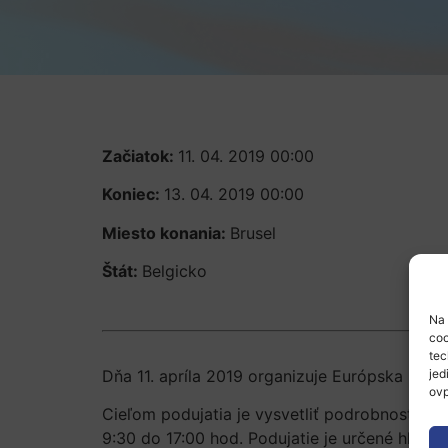
Začiatok:
11. 04. 2019 00:00
Koniec:
13. 04. 2019 00:00
Miesto konania:
Brusel
Štát:
Belgicko
Na 
coo
tec
Dňa 11. apríla 2019 organizuje Európska komis
jed
ovp
Cieľom podujatia je vysvetliť podrobnosti o 
9:30 do 17:00 hod. Podujatie je určené hlavne