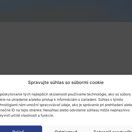
Spravujte súhlas so súbormi cookie
poskytovanie tých najlepších skúseností používame technológie, ako sú súbory
kie na ukladanie a/alebo prístup k informáciám o zariadení. Súhlas s týmito
hnológiami nám umožní spracovávať údaje, ako je správanie pri prehliadaní aleb
ia tzv. „Coordinators’ Day“ pre koordinátorov existujúcich 
inečné ID na tejto stránke. Nesúhlas alebo odvolanie súhlasu môže nepriaznivo
lyvniť určité vlastnosti a funkcie.
príprave zmien a doplnení grantov a správ. Podujatie sa us
 pre koordinátorov grantov, ale aj ostatní účastníci projek