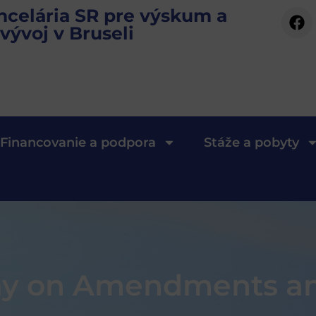
ncelária SR pre výskum a
vývoj v Bruseli
Financovanie a podpora
Stáže a pobyty
Day on Amendments a