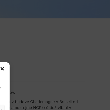
o
grantov.
kutoční v budove Charlemagne v Bruseli od
tov (a samozrejme NCP) sú tiež vítaní v