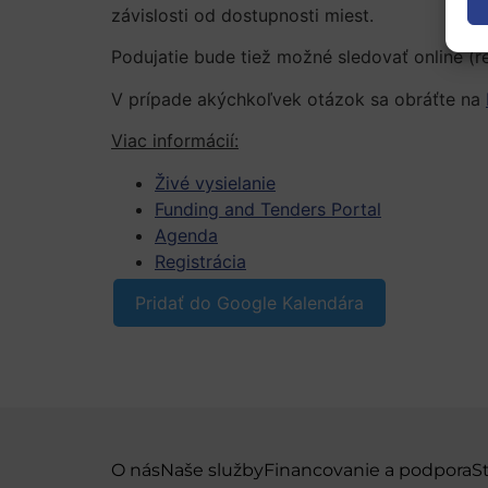
závislosti od dostupnosti miest.
Podujatie bude tiež možné sledovať online (re
V prípade akýchkoľvek otázok sa obráťte na
Viac informácií:
Živé vysielanie
Funding and Tenders Portal
Agenda
Registrácia
Pridať do Google Kalendára
O nás
Naše služby
Financovanie a podpora
S