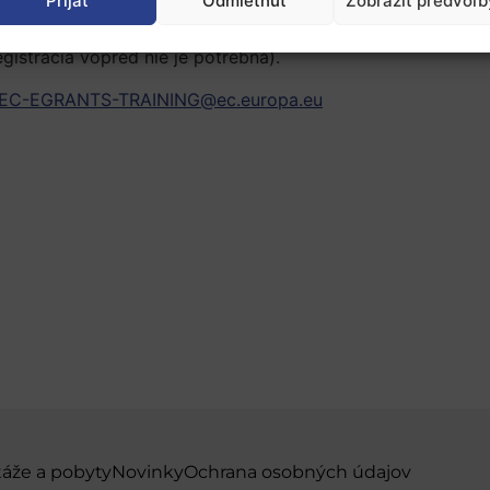
Prijať
Odmietnuť
Zobraziť predvoľb
gistrácia vopred nie je potrebná).
EC-EGRANTS-TRAINING@ec.europa.eu
táže a pobyty
Novinky
Ochrana osobných údajov