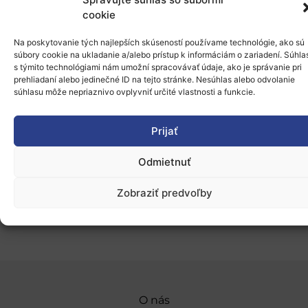
o implementácii Cultural Heritage Cloud
a budete mať
cookie
jedinečnú
možnosť položiť svoje otázky priamo
zástupcom konzorcia ECHOES
.
Na poskytovanie tých najlepších skúseností používame technológie, ako sú
súbory cookie na ukladanie a/alebo prístup k informáciám o zariadení. Súhla
s týmito technológiami nám umožní spracovávať údaje, ako je správanie pri
prehliadaní alebo jedinečné ID na tejto stránke. Nesúhlas alebo odvolanie
Pripojte sa a zistite viac o budúcnosti digitalizácie a
súhlasu môže nepriaznivo ovplyvniť určité vlastnosti a funkcie.
ochrany kultúrneho dedičstva v Európe!
Prijať
Zverejnené 10.06.2025, slord
Odmietnuť
Zobraziť predvoľby
Pridať do Google Kalendára
O nás