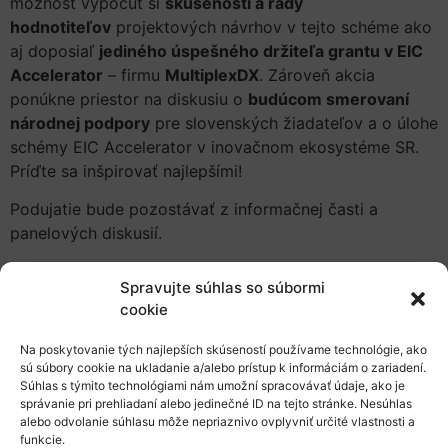
možnosť vypočuť si
skúsenosti a rady
hodnotiteľov
projektových návrhov v tejto schéme ako
aj doposiaľ
jediného úspešného držiteľa grantu v EIC
Accelerator
– firmu
MultiplexDX
. Zároveň akcia
ponúkne priestor na diskusiu o
budúcom smerovaní
národnej podpory
pre slovenských žiadateľov a o úlohe
schémy EIC Accelerator v inovačnom ekosystéme SR.
Príďte sa inšpirovať najlepšími!
Podujatie bude pozostávať z informačnej časti a
panelových diskusií.
Informačná časť
oboznámi účastníkov s princípmi
Spravujte súhlas so súbormi
schémy EIC Accelerator a špecifikami poslednej
cookie
uzávierky. Pozrieme sa na štatistiky úspešnosti v
tejto schéme, ako aj na to, čo čaká žiadateľov v
Na poskytovanie tých najlepších skúseností používame technológie, ako
nasledujúcom rámcovom programe Horizont
sú súbory cookie na ukladanie a/alebo prístup k informáciám o zariadení.
Súhlas s týmito technológiami nám umožní spracovávať údaje, ako je
Európa.
správanie pri prehliadaní alebo jedinečné ID na tejto stránke. Nesúhlas
Nasledovať bude
prvá panelová diskusia
na
alebo odvolanie súhlasu môže nepriaznivo ovplyvniť určité vlastnosti a
tému
ako uspieť v konkurencii najlepších
funkcie.