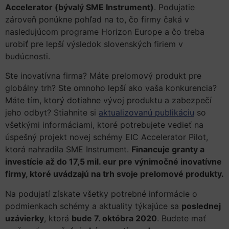
Accelerator (bývalý SME Instrument)
. Podujatie
zároveň ponúkne pohľad na to, čo firmy čaká v
nasledujúcom programe Horizon Europe a čo treba
urobiť pre lepší výsledok slovenských firiem v
budúcnosti.
Ste inovatívna firma? Máte prelomový produkt pre
globálny trh? Ste omnoho lepší ako vaša konkurencia?
Máte tím, ktorý dotiahne vývoj produktu a zabezpečí
jeho odbyt? Stiahnite si
aktualizovanú publikáciu
so
všetkými informáciami, ktoré potrebujete vedieť na
úspešný projekt novej schémy EIC Accelerator Pilot,
ktorá nahradila SME Instrument.
Financuje granty a
investície až do 17,5 mil. eur pre výnimočné inovatívne
firmy, ktoré uvádzajú na trh svoje prelomové produkty.
Na podujatí získate všetky potrebné informácie o
podmienkach schémy a aktuality týkajúce sa
poslednej
uzávierky
, ktorá
bude 7. októbra 2020
. Budete mať