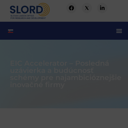
EIC Accelerator – Posledná
uzávierka a budúcnosť
schémy pre najambicióznejšie
inovačné firmy