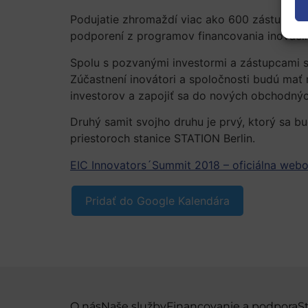
Podujatie zhromaždí viac ako 600 zástupcov 
podporení z programov financovania inovácií 
Spolu s pozvanými investormi a zástupcami sp
Zúčastnení inovátori a spoločnosti budú mať 
investorov a zapojiť sa do nových obchodnýc
Druhý samit svojho druhu je prvý, ktorý sa b
priestoroch stanice STATION Berlin.
EIC Innovators´Summit 2018 – oficiálna webo
Pridať do Google Kalendára
O nás
Naše služby
Financovanie a podpora
S