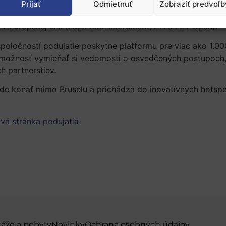
Prijať
Odmietnuť
Zobraziť predvoľb
špičkových malých a stredných podnikov, výskumných praco
v Európskej únii (napr. SME Instrument, FTI a FET Open).
oločností podujatie poskytne platformu pre viac ako 1.000
možnosť vymieňať si vedomosti o osvedčených postupoch, ro
h partnerstiev.
ude konať mimo Bruselu a prichádza do inovatívnych hotspo
vá stránka podujatia
táže a pobyty
Novinky
Ochrana osobných údajov