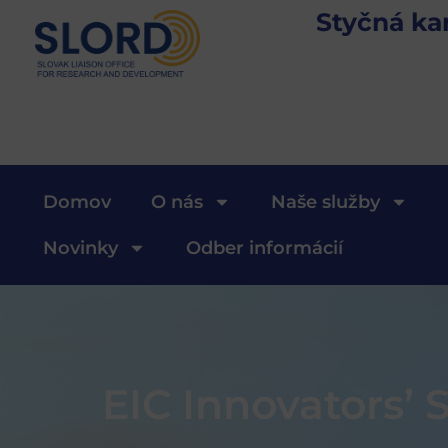
Styčná ka
Domov
O nás
Naše služby
Novinky
Odber informácií
EIC Innovators’