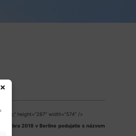
o
: auto;“ height=“287″ width=“574″ />
septembra 2018 v Berlíne podujatie s názvom