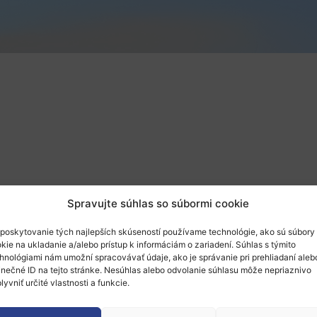
Spravujte súhlas so súbormi cookie
poskytovanie tých najlepších skúseností používame technológie, ako sú súbory
kie na ukladanie a/alebo prístup k informáciám o zariadení. Súhlas s týmito
hnológiami nám umožní spracovávať údaje, ako je správanie pri prehliadaní aleb
jpg style=“display: block; margin-left: auto; margin-right
inečné ID na tejto stránke. Nesúhlas alebo odvolanie súhlasu môže nepriaznivo
lyvniť určité vlastnosti a funkcie.
ation Council, EIC) pripravuje v termíne od 10. do 11. 