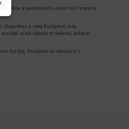
y
vníkov a podnikateľov, ktorí boli finančne
 účastníkov z celej Európskej únie.
zvíjať svoje nápady a riešenia, prilákať
tov Európy. Podujatie sa uskutoční v