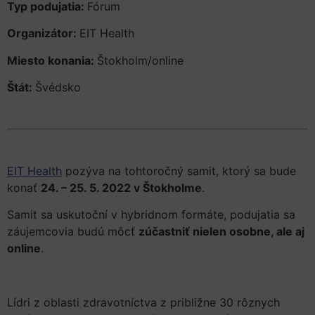
Typ podujatia:
Fórum
Organizátor:
EIT Health
Miesto konania:
Štokholm/online
Štát:
Švédsko
EIT Health
pozýva na tohtoročný samit, ktorý sa bude
konať
24. – 25. 5. 2022 v Štokholme
.
Samit sa uskutoční v hybridnom formáte, podujatia sa
záujemcovia budú môcť
zúčastniť nielen osobne, ale aj
online
.
Lídri z oblasti zdravotníctva z približne 30 rôznych