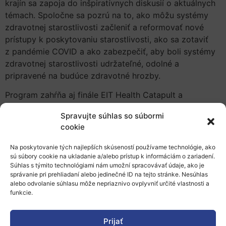
krajín sa zapoja do inšpiratívnych diskusií o aktuálnych
témach. Spoločne sa pozrú na to, ako môžu systémy
zdravotnej starostlivosti začleniť a reformovať nové
prístupy k poskytovaniu starostlivosti, ako sa zotaviť
z pandémie COVID a ako zabezpečiť, aby boli systémy
zdravotnej starostlivosti udržateľné, odolné a
pripravené na budúce zdravotné hrozby.
Program zahŕňa aj finále EIT Health Catapult a
slávnostné odovzdávanie cien, kde porota celosvetovo
Spravujte súhlas so súbormi
uznávaných zdravotníckych expertov a investorov
cookie
vyberie najzaujímavejšie a najsľubnejšie začínajúce
podniky v oblasti medicíny, biotechnológie a digitálneho
Na poskytovanie tých najlepších skúseností používame technológie, ako
zdravia.
sú súbory cookie na ukladanie a/alebo prístup k informáciám o zariadení.
Súhlas s týmito technológiami nám umožní spracovávať údaje, ako je
Registrácia
je
otvorená
a ďalšie podrobnosti týkajúce
správanie pri prehliadaní alebo jedinečné ID na tejto stránke. Nesúhlas
alebo odvolanie súhlasu môže nepriaznivo ovplyvniť určité vlastnosti a
sa programu nájdete zverejnené na stránke
podujatia
.
funkcie.
Kontakt na Slovensku
Prijať
Zdroj: EIT Health, 08.03.2022, mob