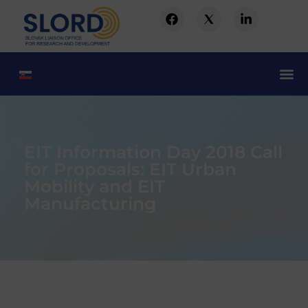
EIT Information Day 2018 Call
for Proposals: EIT Urban
Mobility and EIT
Manufacturing