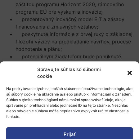
záštitou programu Horizont 2020, rámcového
programu EÚ pre výskum a inovácie;
prezentovaný inovačný model EIT a zásady
financovania a zmluvných vzťahov;
poskytnuté informácie z prvej ruky o základnej
filozofii výziev na predkladanie návrhov, procese
hodnotenia a plánu;
potenciálnym žiadateľom bude ponúknuté
poradenstvo pri predkladaní kvalitných a
Spravujte súhlas so súbormi
úspešných návrhov;
cookie
účastníkom bude poskytnutá príležitosť zapojiť
sa do EIT a do partnerstiev s inými potenciálnymi
Na poskytovanie tých najlepších skúseností používame technológie, ako
žiadateľmi.
sú súbory cookie na ukladanie a/alebo prístup k informáciám o zariadení.
Súhlas s týmito technológiami nám umožní spracovávať údaje, ako je
Účasť na tomto podujatí je otvorená všetkým
správanie pri prehliadaní alebo jedinečné ID na tejto stránke. Nesúhlas
zainteresovaným subjektom v oblasti inovácií a
alebo odvolanie súhlasu môže nepriaznivo ovplyvniť určité vlastnosti a
registrácia sa uskutoční na princípe „first come, first
funkcie.
served“.
Prijať
REGISTRÁCIA