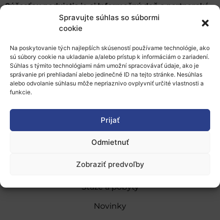
Súčasťou podujatia je aj Informačný deň a partnerská
burza pre nadchádzajúce výzvy v novom Horizont
Spravujte súhlas so súbormi
cookie
2020 pracovnom programe na roky 2016/2017.
Na poskytovanie tých najlepších skúseností používame technológie, ako
Pridať do Google Kalendára
sú súbory cookie na ukladanie a/alebo prístup k informáciám o zariadení.
Súhlas s týmito technológiami nám umožní spracovávať údaje, ako je
správanie pri prehliadaní alebo jedinečné ID na tejto stránke. Nesúhlas
alebo odvolanie súhlasu môže nepriaznivo ovplyvniť určité vlastnosti a
funkcie.
Prijať
O nás
Odmietnuť
Naše služby
Zobraziť predvoľby
Financovanie a podpora
Stáže a pobyty
Novinky