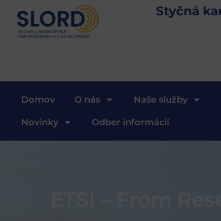
Styčná ka
Domov
O nás
Naše služby
Novinky
Odber informácií
ETSI – From Res