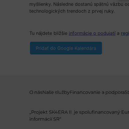
myšlienky. Následne dostanú spätnú väzbu od
technologických trendoch z prvej ruky.
Tu nájdete bližšie
informácie o podujatí
a
reg
Pridať do Google Kalendára
O nás
Naše služby
Financovanie a podpora
S
„Projekt SK4ERA II je spolufinancovaný E
informácií SR“