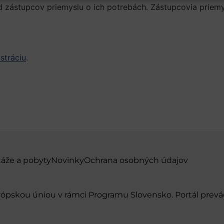
 zástupcov priemyslu o ich potrebách. Zástupcovia priemys
istráciu
.
táže a pobyty
Novinky
Ochrana osobných údajov
urópskou úniou v rámci Programu Slovensko. Portál pr