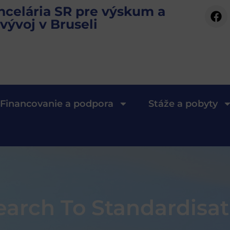
ncelária SR pre výskum a
vývoj v Bruseli
Financovanie a podpora
Stáže a pobyty
earch To Standardisat