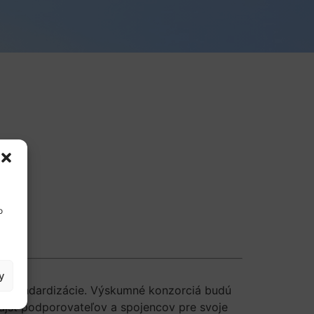
o
y
m štandardizácie. Výskumné konzorciá budú
 nájsť podporovateľov a spojencov pre svoje