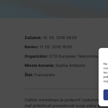
Začiatok:
10. 05. 2016 08:00
Koniec:
11. 05. 2016 16:00
Organizátor:
ETSI European Telecommunicatio
Na 
Miesto konania:
Sophia Antipolis
coo
tec
Štát:
Francúzsko
jed
ovp
Cieľom workshopu je podporiť výskumníkov p
mať príležitosť prezentovať svoje plány štan