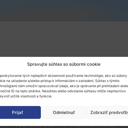
Spravujte súhlas so súbormi cookie
ns Standards Institute
poskytovanie tých najlepších skúseností používame technológie, ako sú súbory
kie na ukladanie a/alebo prístup k informáciám o zariadení. Súhlas s týmito
hnológiami nám umožní spracovávať údaje, ako je správanie pri prehliadaní aleb
inečné ID na tejto stránke. Nesúhlas alebo odvolanie súhlasu môže nepriaznivo
lyvniť určité vlastnosti a funkcie.
Prijať
Odmietnuť
Zobraziť predvoľb
ri šírení a uplatňovaní výsledkov výskumu prostredníctvo
dardizácie a osloviť širšie publikum, v rámci ktorého môžu