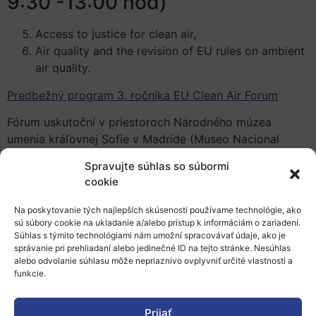
9:30 -13:00 hod)
Access to justice for clean air,
Air quality and the revision of EU rules on ambient
air quality.
Predbežný program 3. ročníka EU Clean Air Forum
Fórum uskutoční v priestoroch Národného múzea
umenia kráľovnej Sofie v Madride (Museo Nacional
Centro de Arte Reina Sofía) a zároveň jednotlivé sekcie
Spravujte súhlas so súbormi
budú vysielané naživo online (live web-stream/
cookie
Swapcard platform).
Na poskytovanie tých najlepších skúseností používame technológie, ako
sú súbory cookie na ukladanie a/alebo prístup k informáciám o zariadení.
Súhlas s týmito technológiami nám umožní spracovávať údaje, ako je
správanie pri prehliadaní alebo jedinečné ID na tejto stránke. Nesúhlas
alebo odvolanie súhlasu môže nepriaznivo ovplyvniť určité vlastnosti a
funkcie.
Prijať