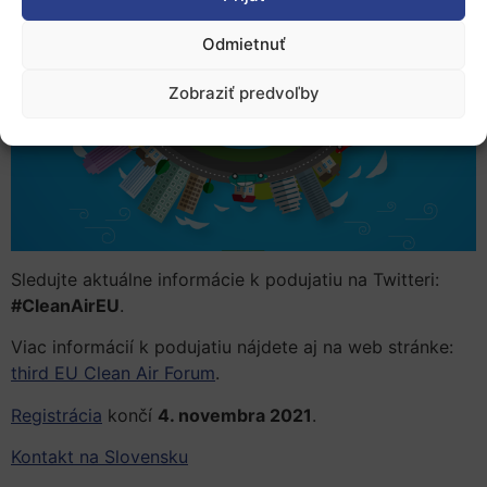
Odmietnuť
Zobraziť predvoľby
Sledujte aktuálne informácie k podujatiu na Twitteri:
#CleanAirEU
.
Viac informácií k podujatiu nájdete aj na web stránke:
third EU Clean Air Forum
.
Registrácia
končí
4. novembra 2021
.
Kontakt na Slovensku