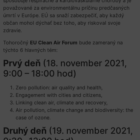
spôsobuje respiračné a kardiovaskulárne choroby a je
považované za environmentálnu príčinu predčasných
úmrtí v Európe. EÚ sa snaží zabezpečiť, aby každý
občan mohol dýchať bez toho, aby riskoval svoje
zdravie.
Tohoročný
EU Clean Air Forum
bude zameraný na
týchto 6 hlavných tém:
Prvý deň
(18. november 2021,
9:00 – 18:00 hod)
Zero pollution: air quality and health,
Engagement with cities and citizens,
Linking clean air, climate and recovery,
Air pollution, climate change and biodiversity: the
case of ozone.
Druhý deň
(19. november 2021,