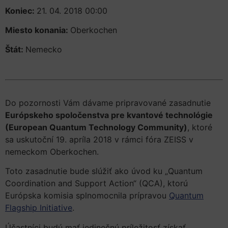
Koniec:
21. 04. 2018 00:00
Miesto konania:
Oberkochen
Štát:
Nemecko
Do pozornosti Vám dávame pripravované zasadnutie
Európskeho spoločenstva pre kvantové technológie
(European Quantum Technology Community)
, ktoré
sa uskutoční 19. apríla 2018 v rámci fóra ZEISS v
nemeckom Oberkochen.
Toto zasadnutie bude slúžiť ako úvod ku „Quantum
Coordination and Support Action“ (QCA), ktorú
Európska komisia splnomocnila prípravou
Quantum
Flagship Initiative
.
Účastníci budú mať jedinečnú príležitosť získať