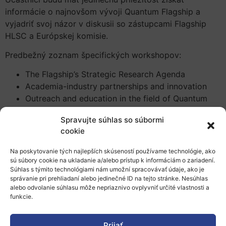
informácie o najnovšom vývoji Quantum Flagship a
vyjadriť svoj názor v diskusii so zástupcami Flagship
HLSC a Európskej komisie.
Predbežný zoznam špecifických workshopov:
The Flagship’s Strategic Research Agenda
Academia-industry partnerships and innovation
Outreach and education in the field of Quantum
Technology
Spravujte súhlas so súbormi
The Flagship’s governance and implementation
cookie
Odporúčame Vám, aby ste sa zaregistrovali čím skôr.
Pod nasledovným webovým linkom nájdete registračný
Na poskytovanie tých najlepších skúseností používame technológie, ako
formulár k zasadnutiu Európskeho spoločenstva pre
sú súbory cookie na ukladanie a/alebo prístup k informáciám o zariadení.
Súhlas s týmito technológiami nám umožní spracovávať údaje, ako je
kvantové technológie a / alebo sympóziu ZEISS:
správanie pri prehliadaní alebo jedinečné ID na tejto stránke. Nesúhlas
www.zeiss.com/symposium-registration
.
alebo odvolanie súhlasu môže nepriaznivo ovplyvniť určité vlastnosti a
funkcie.
Účasť na podujatí je zadarmo.
Pre viac informácií ostaňte naladení na webovej
Prijať