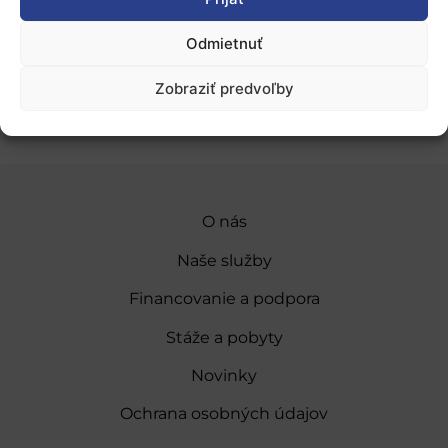
adrese:
www.qurope.eu
Odmietnuť
Pridať do Google Kalendára
Zobraziť predvoľby
O nás
Naše služby
Financovanie a podpora
Stáže a pobyty
Novinky
Ochrana osobných údajov