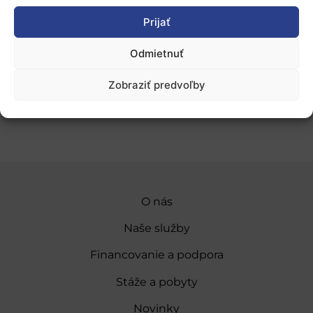
nasledujúcich mesiacov.
Prijať
Viac informácií:
Odmietnuť
European Research and Innovation Days
Zobraziť predvoľby
Pridať do Google Kalendára
O nás
Naše služby
Financovanie a podpora
Stáže a pobyty
Novinky