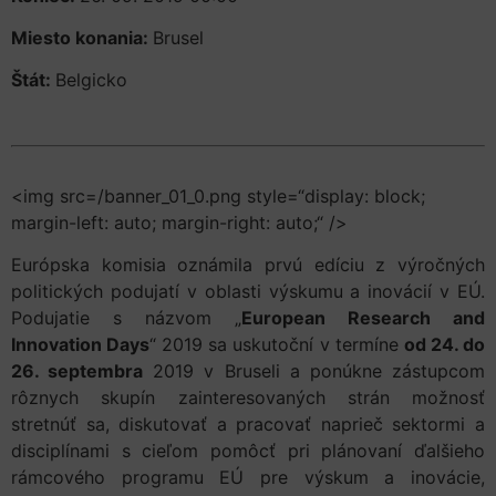
Miesto konania:
Brusel
Štát:
Belgicko
<img src=/banner_01_0.png style=“display: block;
margin-left: auto; margin-right: auto;“ />
Európska komisia oznámila prvú edíciu z výročných
politických podujatí v oblasti výskumu a inovácií v EÚ.
Podujatie s názvom „
European Research and
Innovation Days
“ 2019 sa uskutoční v termíne
od 24. do
26. septembra
2019 v Bruseli a ponúkne zástupcom
rôznych skupín zainteresovaných strán možnosť
stretnúť sa, diskutovať a pracovať naprieč sektormi a
disciplínami s cieľom pomôcť pri plánovaní ďalšieho
rámcového programu EÚ pre výskum a inovácie,