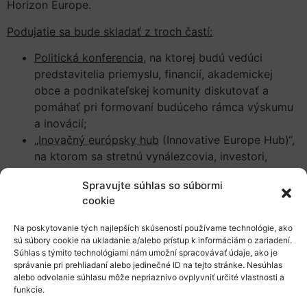
Horizon Europe.
Podujatie sa bude skladať z troch častí:
Politická konferencia
, na ktorej budú vedúci
predstavitelia priemyslu, financií, akademickej
obce a podnikateľskej komunity diskutovať a
pomáhať pri formovaní budúceho rámca výskumu
a inovácií;
„Inovačný európsky hub
(Innovative Europe Hub)“,
na ktorom sa stretnú vynálezcovia, investori,
podnikatelia, podniky a organizácie občianskej
Spravujte súhlas so súbormi
spoločnosti;
cookie
Výstava „Science is Wonderful“
, ktorá bude
otvorená pre širokú verejnosť a prostredníctvom
Na poskytovanie tých najlepších skúseností používame technológie, ako
praktických experimentov ukáže živé
sú súbory cookie na ukladanie a/alebo prístup k informáciám o zariadení.
Súhlas s týmito technológiami nám umožní spracovávať údaje, ako je
demonštrácie a osobné diskusie s výskumníkmi,
správanie pri prehliadaní alebo jedinečné ID na tejto stránke. Nesúhlas
ako veda ovplyvňuje náš každodenný život.
alebo odvolanie súhlasu môže nepriaznivo ovplyvniť určité vlastnosti a
Podrobnosti o programe a možnostiach účasti budú
funkcie.
zverejnené na oficiálnej webovej stránke v priebehu