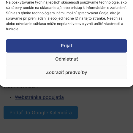
schopností manažérov v oblasti bezpečnosti
Na poskytovanie tých najlepších skúseností používame technológie, ako
sú súbory cookie na ukladanie a/alebo prístup k informáciám o zariadení.
železníc;
Súhlas s týmito technológiami nám umožní spracovávať údaje, ako je
Údržba železničného systému-
spôsob
správanie pri prehliadaní alebo jedinečné ID na tejto stránke. Nesúhlas
zainteresovaniapartnerov údržby ako zúčastnené
alebo odvolanie súhlasu môže nepriaznivo ovplyvniť určité vlastnosti a
funkcie.
strany v oblasti bezpečnosti železníc.
Udalosť bude
oficiálny začiatok prvého európskeho
Prijať
prieskumu o bezpečnosti prostredia v oblasti železníc,
ktorý je otvorený pre všetkých európskych odborníkov
Odmietnuť
na železničnú dopravu.
Zobraziť predvoľby
Registrácia
bude otvorená
začiatkom roka 2021.
Viac informácií:
Webstránka podujatia
Pridať do Google Kalendára