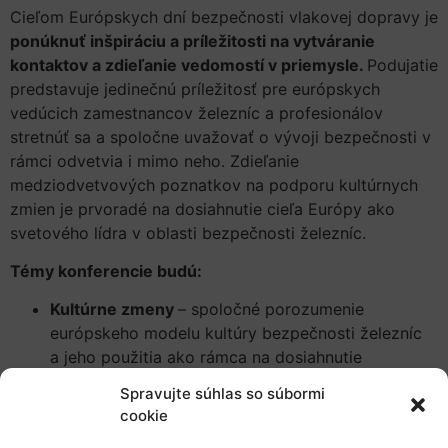
Cieľom Európskych dní bezpečnosti vlakovej dopravy je
ponúknuť inšpiráciu a príležitosti na vytváranie
kontaktov a zdieľanie vedomostí v priemysle.
Podujatie
predstavuje jedinečnú príležitosť pre európskych
vedúcich zamestnancov železníc a profesionálov
stretnúť sa a spoločne uvažovať o vývoji bezpečnosti v
rámci odvetvia i mimo neho. Zdieľanie
medziodvetvových poznatkov na podporu kultúrnych
zmien je prvoradé na dosiahnutie cieľa Európy ako
svetového lídra v oblasti bezpečnosti železníc.
Témy konferencie budú:
Kultúrne zmeny
– spoločné porozumenie
európskeho modelu kultúry bezpečnosti železníc
a jeho použitia ako rámca na dosiahnutie
udržateľného a bezpečného výkonu;
Spravujte súhlas so súbormi
Vedenie v oblasti bezpečnosti
– návrh a
cookie
implementácia iniciatívy na rozvoj vodcovských