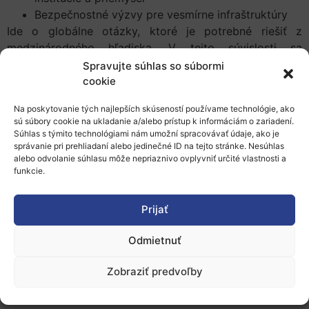
Bezpečnostné výzvy pre vesmírne infraštruktúry
Ide o globálne otázky, ktoré je potrebné riešiť z
medzinárodného hľadiska. V tejto súvislosti sa
konferencie zúčastnia okrem rečníkov z EÚ aj rečníci z
Spravujte súhlas so súbormi
mimo EÚ.
cookie
Viac informácií vrátane registrácie:
Na poskytovanie tých najlepších skúseností používame technológie, ako
sú súbory cookie na ukladanie a/alebo prístup k informáciám o zariadení.
Oficiálna webová stránka podujatia
Súhlas s týmito technológiami nám umožní spracovávať údaje, ako je
správanie pri prehliadaní alebo jedinečné ID na tejto stránke. Nesúhlas
Pridať do Google Kalendára
alebo odvolanie súhlasu môže nepriaznivo ovplyvniť určité vlastnosti a
funkcie.
Prijať
Odmietnuť
O nás
Zobraziť predvoľby
Naše služby