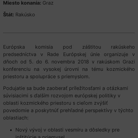
Miesto konania:
Graz
Štát:
Rakúsko
Európska komisia pod záštitou rakúskeho
predsedníctva v Rade Európskej únie organizuje v
dňoch od 5. do 6. novembra 2018 v rakúskom Grazi
konferenciu na vysokej úrovni na tému kozmického
priestoru a spolupráce s priemyslom.
Podujatie sa bude zaoberať príležitosťami a otázkami
súvisiacimi s ďalším rozvojom európskej politiky v
oblasti kozmického priestoru s cieľom zvýšiť
povedomie a poskytnúť prehľadné perspektívy v týchto
oblastiach:
Nový vývoj v oblasti vesmíru a dôsledky pre
inštitúcie a priemysel