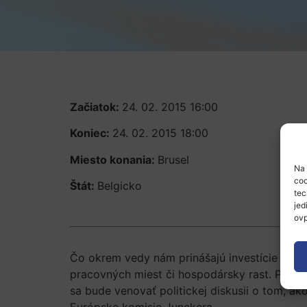
Začiatok:
24. 02. 2015 16:00
Koniec:
24. 02. 2015 18:00
Miesto konania:
Brusel
Na 
coo
Štát:
Belgicko
tec
jed
ovp
Čo okrem vedy nám prinášajú investície do v
pracovných miest či hospodársky rast. Práve
sa bude venovať politickej diskusii o tom, a
Európske komisie Junckera.