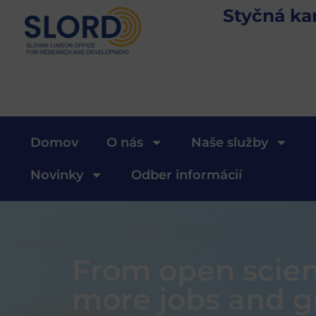
Styčná ka
Domov
O nás
Naše služby
Novinky
Odber informácií
From open scien
more jobs and g