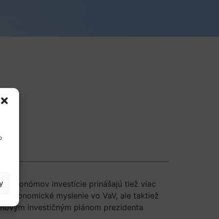
o
y
j ekonómov investície prinášajú tiež viac
vé ekonomické myslenie vo VaV, ale taktiež
 s novým investičným plánom prezidenta