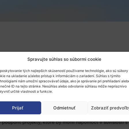
Spravujte súhlas so súbormi cookie
poskytovanie tých najlepších skúseností používame technológie, ako sú súbory
kie na ukladanie a/alebo prístup k informáciám o zariadení. Súhlas s týmito
hnológiami nám umožní spracovávať údaje, ako je správanie pri prehliadaní aleb
inečné ID na tejto stránke. Nesúhlas alebo odvolanie súhlasu môže nepriaznivo
lyvniť určité vlastnosti a funkcie.
Prijať
Odmietnuť
Zobraziť predvoľb
edy a výskumu? Podľa mnohých politikov, výskumníkov ale a
 tejto téme sa bude konferencia venovať. Zameria sa na no
ko podporiť projekty, ktoré by mohli napomôcť v súvislosti