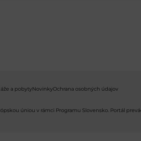
táže a pobyty
Novinky
Ochrana osobných údajov
urópskou úniou v rámci Programu Slovensko. Portál pr