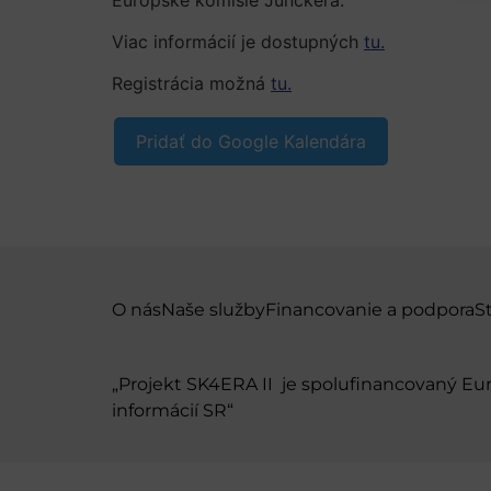
Viac informácií je dostupných
tu.
Registrácia možná
tu.
Pridať do Google Kalendára
O nás
Naše služby
Financovanie a podpora
S
„Projekt SK4ERA II je spolufinancovaný E
informácií SR“