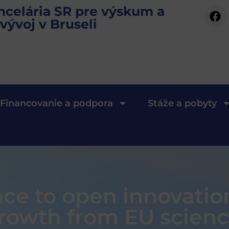
ncelária SR pre výskum a
vývoj v Bruseli
Financovanie a podpora
Stáže a pobyty
ce to open innovatio
rowth from EU scien