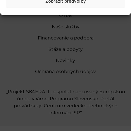
Zobraziť predvoľby
O nás
Naše služby
Financovanie a podpora
Stáže a pobyty
Novinky
Ochrana osobných údajov
„Projekt SK4ERA II je spolufinancovaný Európskou
úniou v rámci Programu Slovensko. Portál
prevádzkuje Centrum vedecko-technických
informácií SR“