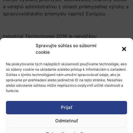
a verejnú administratívu z oblasti priemyselnej výroby a
spracovateľského priemyslu naprieč Európou.
Industrial Technologies 2016 je najväčšou
networkingovou konferenciou v oblasti nových
Spravujte súhlas so súbormi
výrobných technológií, materiálov a nanotechnológií v
cookie
Európe.
Na poskytovanie tých najlepších skúseností používame technológie, ako
sú súbory cookie na ukladanie a/alebo prístup k informáciám o zariadení.
Súhlas s týmito technológiami nám umožní spracovávať údaje, ako je
Bližšie informácie o podujatí bude možné získať vo
správanie pri prehliadaní alebo jedinečné ID na tejto stránke. Nesúhlas
alebo odvolanie súhlasu môže nepriaznivo ovplyvniť určité vlastnosti a
forme
newsletteru
.
funkcie.
Pridať do Google Kalendára
Prijať
Odmietnuť