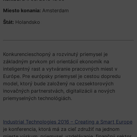
Miesto konania:
Amsterdam
Štát:
Holandsko
Konkurencieschopný a rozvinutý priemysel je
základným prvkom pri orientácií ekonomík na
inteligentný rast a vytváranie pracovných miest v
Európe. Pre európsky priemysel je cestou dopredu
model, ktorý bude založený na cezsektorových
inovačných partnerstvách, digitalizácii a nových
priemyselných technológiách.
Industrial Technologies 2016 – Creating a Smart Europe
je konferencia, ktorá má za cieľ združiť na jednom
mieste výskum, priemysel, vzdelávanie, finančný sektor