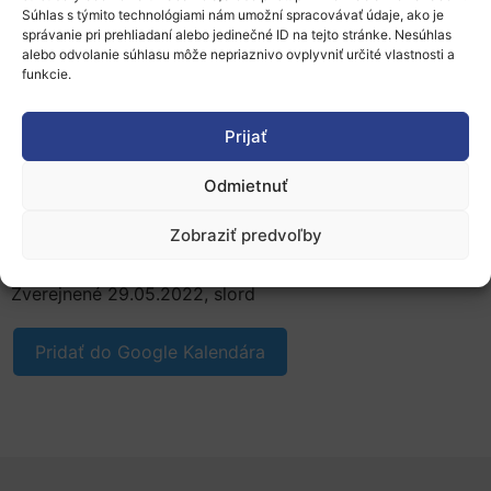
Súhlas s týmito technológiami nám umožní spracovávať údaje, ako je
Misia adaptácia na zmenu klímy
správanie pri prehliadaní alebo jedinečné ID na tejto stránke. Nesúhlas
alebo odvolanie súhlasu môže nepriaznivo ovplyvniť určité vlastnosti a
Misia Dohoda o pôde pre Európu
funkcie.
Európsky katalyzátor sociálnych inovácií na
podporu cieľov misie EÚ
Prijať
Príprava a predloženie úspešného návrhu
Viac informácií:
Odmietnuť
Harmonogram a stránka podujatia
Zobraziť predvoľby
Strategický plán pre Horizont Európa
Zverejnené 29.05.2022, slord
Pridať do Google Kalendára