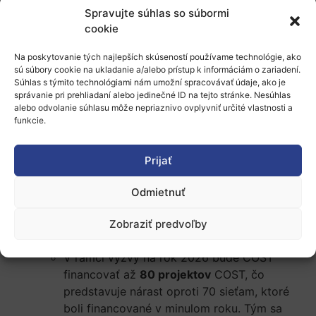
platformu e-COST. Systém vám tiež
Spravujte súhlas so súbormi
neumožní odoslať návrh, ak prekročíte limit
cookie
počtu strán a textu, čím sa zabezpečí
splnenie podmienok oprávnenosti.
Na poskytovanie tých najlepších skúseností používame technológie, ako
sú súbory cookie na ukladanie a/alebo prístup k informáciám o zariadení.
Časový harmonogram
Súhlas s týmito technológiami nám umožní spracovávať údaje, ako je
Systém e-COST sa otvorí na podávanie
správanie pri prehliadaní alebo jedinečné ID na tejto stránke. Nesúhlas
návrhov
31. júla 2026
(o 12:00 hod. CEST) a
alebo odvolanie súhlasu môže nepriaznivo ovplyvniť určité vlastnosti a
funkcie.
uzavrie sa
28. októbra 2026
(o 12:00 hod.
CET). Už teraz môžete začať budovať svoju
sieť a pripravovať svoj návrh. V usmerneniach
Prijať
pre navrhovateľov v rámci otvorenej výzvy si
prosím overte všeobecné charakteristiky
Odmietnuť
návrhu, ktoré budú potrebné na podanie, a
tiež oznámenie o otvorenej výzve.
Zobraziť predvoľby
Ďalšie možnosti financovania
V rámci výzvy na rok 2026 bude COST
financovať až
80 projektov
COST, čo
predstavuje nárast oproti 70 sieťam, ktoré
boli financované v minulom roku. Tým sa