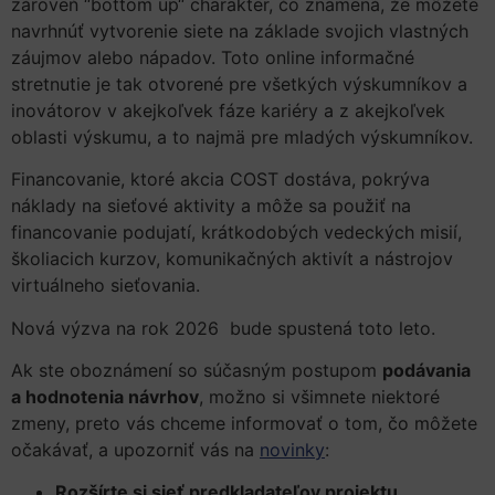
zároveň “bottom up“ charakter, čo znamená, že môžete
navrhnúť vytvorenie siete na základe svojich vlastných
záujmov alebo nápadov. Toto online informačné
stretnutie je tak otvorené pre všetkých výskumníkov a
inovátorov v akejkoľvek fáze kariéry a z akejkoľvek
oblasti výskumu, a to najmä pre mladých výskumníkov.
Financovanie, ktoré akcia COST dostáva, pokrýva
náklady na sieťové aktivity a môže sa použiť na
financovanie podujatí, krátkodobých vedeckých misií,
školiacich kurzov, komunikačných aktivít a nástrojov
virtuálneho sieťovania.
Nová výzva na rok 2026 bude spustená toto leto.
Ak ste oboznámení so súčasným postupom
podávania
a hodnotenia návrhov
, možno si všimnete niektoré
zmeny, preto vás chceme informovať o tom, čo môžete
očakávať, a upozorniť vás na
novinky
:
Rozšírte si sieť predkladateľov projektu