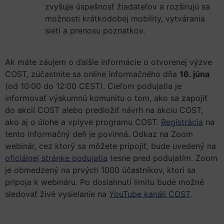
zvyšuje úspešnosť žiadateľov a rozširujú sa
možnosti krátkodobej mobility, vytvárania
sietí a prenosu poznatkov.
Ak máte záujem o ďalšie informácie o otvorenej výzve
COST, zúčastnite sa online informačného dňa
16. júna
(od 10:00 do 12:00 CEST). Cieľom podujatia je
informovať výskumnú komunitu o tom, ako sa zapojiť
do akcií COST alebo predložiť návrh na akciu COST,
ako aj o úlohe a vplyve programu COST.
Registrácia
na
tento informačný deň je povinná. Odkaz na Zoom
webinár, cez ktorý sa môžete pripojiť, bude uvedený na
oficiálnej stránke podujatia
tesne pred podujatím. Zoom
je obmedzený na prvých 1000 účastníkov, ktorí sa
pripoja k webináru. Po dosiahnutí limitu bude možné
sledovať živé vysielanie na
YouTube kanáli COST
.