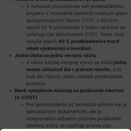
V minulosti pozostávala sieť predkladateľov
projektu z minimálne siedmich riadnych alebo
spolupracujúcich členov COST, z ktorých
aspoň 50 % pochádzalo z krajín, na ktoré sa
vzťahuje cieľ inkluzívnosti COST. Teraz musí
navyše aspoň
40 % predkladateľov tvoriť
mladí výskumníci a inovátori.
Jedna úloha na jednu verejnú výzvu
V rámci každej verejnej výzvy sa môže
jedna
osoba zúčastniť iba v jednom návrhu
, a to
buď ako hlavný, alebo vedľajší predkladateľ
projektu.
Nové vylepšenia nástroja na podávanie návrhov
(e-COST)
Pre zjednodušenie už technická príloha nie je
samostatným dokumentom, ale je
integrovanou súčasťou procesu podávania
návrhov, ktorý sa vyplňuje priamo cez