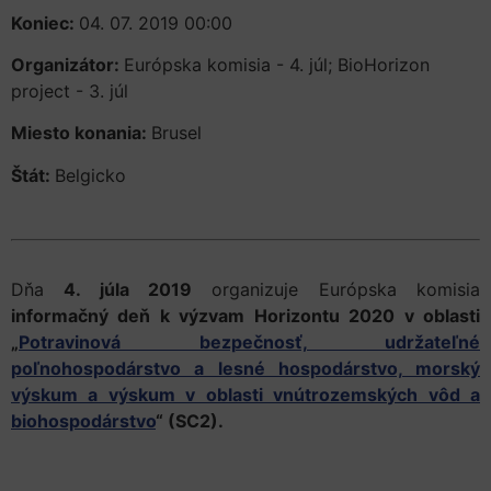
Koniec:
04. 07. 2019 00:00
Organizátor:
Európska komisia - 4. júl; BioHorizon
project - 3. júl
Miesto konania:
Brusel
Štát:
Belgicko
Dňa
4. júla 2019
organizuje Európska komisia
informačný deň k výzvam Horizontu 2020 v oblasti
„
Potravinová bezpečnosť, udržateľné
poľnohospodárstvo a lesné hospodárstvo, morský
výskum a výskum v oblasti vnútrozemských vôd a
biohospodárstvo
“ (SC2).