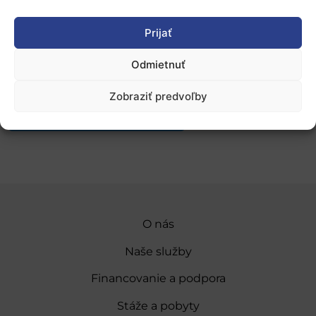
Všetky informácie o tomto podujatí nájdete
tu
.
Prijať
Registrácia
je momentálne otvorená (uzávierka 9. júna
Odmietnuť
2019).
Zobraziť predvoľby
Pridať do Google Kalendára
O nás
Naše služby
Financovanie a podpora
Stáže a pobyty