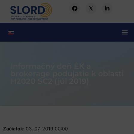
Informačný deň EK a
brokerage podujatie k oblasti
H2020 SC2 (júl 2019)
Začiatok:
03. 07. 2019 00:00