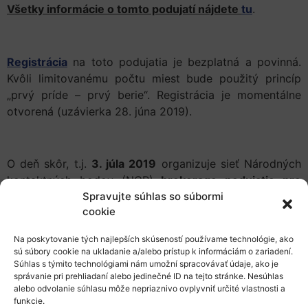
Všetky informácie o tomto podujatí nájdete
tu
.
Registrácia
na toto podujatia je bezplatná a povinná.
Kvôli limitovanému počtu miest bude použitý princíp
„prvý príde – prvý berie“. Registrácia je momentálne
otvorená (uzávierka 28. júna 2019).
O deň skôr, t.j.
3. júla 2019
organizuje sieť Národných
kontaktných bodov (NCP)
brokerage podujatie pre
Spravujte súhlas so súbormi
vytváranie konzorcií do nadchádzajúcich výziev
cookie
v oblasti H2020 SC2
, pod názvom „BioHorizon SC2 and
KET-B Brokerage Event for 2020 calls“. Informačný deň
Na poskytovanie tých najlepších skúseností používame technológie, ako
Európskej komisie dňa 4. júla bude na toto brokerage
sú súbory cookie na ukladanie a/alebo prístup k informáciám o zariadení.
podujatie priamo nadväzovať.
Súhlas s týmito technológiami nám umožní spracovávať údaje, ako je
správanie pri prehliadaní alebo jedinečné ID na tejto stránke. Nesúhlas
alebo odvolanie súhlasu môže nepriaznivo ovplyvniť určité vlastnosti a
funkcie.