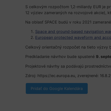
S celkovým rozpočtom 1,2-miliardy EUR je p
12 výziev zameraných na rozvojové akcie), kt
Na oblasť SPACE budú v roku 2021 zameran
Space and ground-based navigation wa
European protected waveform and accom
Celkový orientačný rozpočet na tieto výzvy 
Predkladanie návrhov bude spustené
9. sept
Projektové návrhy sa podávajú prostredníct
Zdroj: https://ec.europa.eu, zverejnené: 16.8.2
Pridať do Google Kalendára