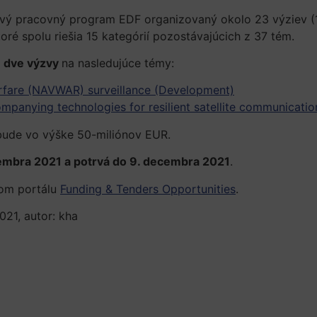
rvý pracovný program EDF organizovaný okolo 23 výziev (
oré spolu riešia 15 kategórií pozostávajúcich z 37 tém.
é
dve výzvy
na nasledujúce témy:
rfare (NAVWAR) surveillance (Development)
panying technologies for resilient satellite communicati
bude vo výške 50-miliónov EUR.
embra 2021 a potrvá do 9. decembra 2021
.
vom portálu
Funding & Tenders Opportunities
.
021, autor: kha