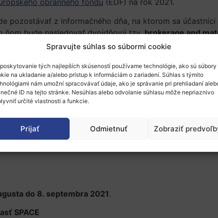
urópskeho obranného fondu
(EDF) na rok 2021.
ude pozostávať z informačného dňa, na ktorom sa účastníc
Po ňom bude nasledovať dvojdňový tzv.
brokerage and mat
á pre obranný výskum a vývoj. Účastníci podujatia si budú 
Spravujte súhlas so súbormi cookie
. Podujatie navyše poskytne účastníkom jedinečnú príležito
poskytovanie tých najlepších skúseností používame technológie, ako sú súbory
mnými organizáciami, akademickou obcou, MSP a špičkovým
kie na ukladanie a/alebo prístup k informáciám o zariadení. Súhlas s týmito
hnológiami nám umožní spracovávať údaje, ako je správanie pri prehliadaní aleb
sa o výzvy EDF zo štátov EÚ, Nórska alebo tretích krajín:
inečné ID na tejto stránke. Nesúhlas alebo odvolanie súhlasu môže nepriaznivo
lyvniť určité vlastnosti a funkcie.
Prijať
Odmietnuť
Zobraziť predvoľb
ugusta do 8. septembra 2021
.
lasť SPACE