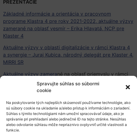
PREZENTÁCIE
Základné informácie a orientácia v pracovnom
programe Klastra 4 pre roky 2021-2022, aktuálne výzvy
zamerané na oblasť vesmír – Erika Hlavatá, NCP pre
Klaster 4
Aktuálne výzvy v oblasti digitalizácie v rámci Klastra 4
a synergie – Juraj Kubica, národný delegát pre Klaster 4,
MIRRI SR
Aktuálne výzvy zamera
né na oblasť priemyslu v rámci
Klastra 4 a synergie – Anna Čaplovičová, expertka pre
Spravujte súhlas so súbormi
Klaster 4, MH SR
cookie
Predstavenie Európskej rady pre inovácie (EIC),
Na poskytovanie tých najlepších skúseností používame technológie, ako
kaskádových grantov a Enterprise Europe Network –
sú súbory cookie na ukladanie a/alebo prístup k informáciám o zariadení.
Súhlas s týmito technológiami nám umožní spracovávať údaje, ako je
Lucia Dávidová, NCP pre EIC
správanie pri prehliadaní alebo jedinečné ID na tejto stránke. Nesúhlas
alebo odvolanie súhlasu môže nepriaznivo ovplyvniť určité vlastnosti a
Predstavenie EIT Manufacturing, EIT Raw Materials a
funkcie.
EIT Digital – Erika Hlavatá, NCP pre Klaster 4