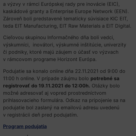
a výzvy v rámci Európskej rady pre inovácie (EIC),
kaskádové granty a Enterprise Europe Network (EEN).
Zároveň boli predstavené tematicky súvisiace KIC EIT,
teda EIT Manufacturing, EIT Raw Materials a EIT Digital.
Cieľovou skupinou Informačného dňa boli vedci,
výskumníci, inovátori, výskumné inštitúcie, univerzity
či podniky, ktoré majú záujem o účasť vo výzvach
v rámcovom programe Horizont Európa.
Podujatie sa konalo online dňa 22.11.2021 od 9:00 do
11:00 h online. V prípade záujmu bolo
potrebné sa
registrovať
do 19.11.2021 do 12:00h.
Otázky bolo
možné adresovať aj vopred prostredníctvom
prihlasovacieho formulára. Odkaz na pripojenie sa na
podujatie bol zaslaný na emailovú adresu uvedenú
v registrácii deň pred podujatím.
Program podujatia